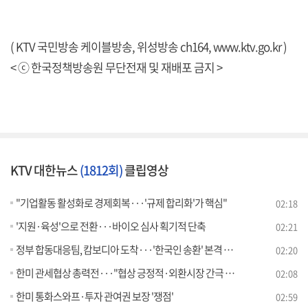
( KTV 국민방송 케이블방송, 위성방송 ch164,
www.ktv.go.kr
)
< ⓒ 한국정책방송원 무단전재 및 재배포 금지 >
KTV 대한뉴스
(1812회)
클립영상
"기업활동 활성화로 경제회복···'규제 합리화'가 핵심"
02:18
'지원·육성'으로 전환···바이오 심사 획기적 단축
02:21
정부 합동대응팀, 캄보디아 도착···'한국인 송환' 본격 협의
02:20
한미 관세협상 총력전···"협상 긍정적·외환시장 간극 좁혀"
02:08
한미 통화스와프·투자 관여권 보장 '쟁점'
02:59