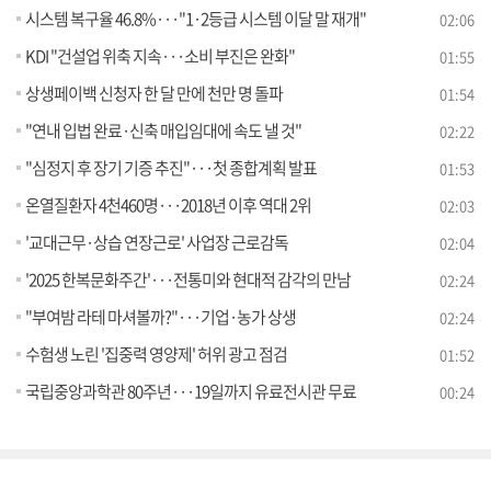
시스템 복구율 46.8%···"1·2등급 시스템 이달 말 재개"
02:06
KDI "건설업 위축 지속···소비 부진은 완화"
01:55
상생페이백 신청자 한 달 만에 천만 명 돌파
01:54
"연내 입법 완료·신축 매입임대에 속도 낼 것"
02:22
"심정지 후 장기 기증 추진"···첫 종합계획 발표
01:53
온열질환자 4천460명···2018년 이후 역대 2위
02:03
'교대근무·상습 연장근로' 사업장 근로감독
02:04
'2025 한복문화주간'···전통미와 현대적 감각의 만남
02:24
"부여밤 라테 마셔볼까?"···기업·농가 상생
02:24
수험생 노린 '집중력 영양제' 허위 광고 점검
01:52
국립중앙과학관 80주년···19일까지 유료전시관 무료
00:24