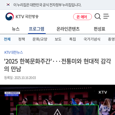
본
메
전
이 누리집은 대한민국 공식 전자정부 누리집입니다.
문
뉴
체
바
바
메
KTV 국민방송
온 에어
로
로
뉴
공식 누리집 주소 확인하기
메뉴 열기
가
가
바
go.kr 주소를 사용하는 누리집은 대한민국 정부기관이 관리하는 누리집입
기
기
로
뉴스
프로그램
온라인콘텐츠
편성표
니다.
가
이밖에 or.kr 또는 .kr등 다른 도메인 주소를 사용하고 있다면 아래 URL에
기
전체
정책
문화/교양
보도
특집
국가기념식
종영
서 도메인 주소를 확인해 보세요
운영중인 공식 누리집보기
KTV 대한뉴스
'2025 한복문화주간'···전통미와 현대적 감각
의 만남
등록일 : 2025.10.16 20:03