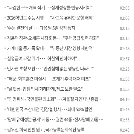
"과감한 구조개혁 적기···잠재성장률 반등시켜야"
02:03
2026학년도 수능 시행···"사교육 유리한 문항 배제"
02:08
'수능 결전의 날'···다음 달 5일 성적 통지
02:18
김윤덕 장관-오세훈 시장 회동···"주택공급 협력 강화"
03:15
가계대출 증가 폭 확대···"부동산 시장 영향 제한적"
01:48
실업급여 고갈 위기···"하한액 인하해야"
01:57
민가협 초청 오찬···"인권침해 없는 평등한 나라로"
02:25
"해군, 회복훈련 미실시···초계기 추락 대처 미흡"
01:58
"플랫폼·입점 업체 거래관계, 제도 보완 필요"
01:53
"인명피해·국민불편 최소화"···겨울철 자연재난 종합대책
04:19
'대한민국 수산대전' 김장철 행사···최대 50% 할인
01:43
'담배 유해성분 공개' 시동···궐련 44종·전자담배 20종 검사
01:55
김우진 희곡 친필 원고, 국가등록문화유산 등록
01:48