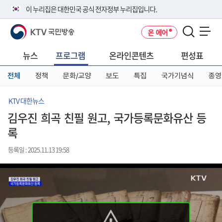
본
메
전
이 누리집은 대한민국 공식 전자정부 누리집입니다.
문
뉴
체
바
바
메
KTV 국민방송
온 에어
로
로
뉴
공식 누리집 주소 확인하기
메뉴 열기
가
가
바
go.kr 주소를 사용하는 누리집은 대한민국 정부기관이 관리하는 누리집입
기
기
로
뉴스
프로그램
온라인콘텐츠
편성표
니다.
가
이밖에 or.kr 또는 .kr등 다른 도메인 주소를 사용하고 있다면 아래 URL에
기
전체
정책
문화/교양
보도
특집
국가기념식
종영
서 도메인 주소를 확인해 보세요
운영중인 공식 누리집보기
KTV 대한뉴스
김우진 희곡 친필 원고, 국가등록문화유산 등
록
등록일 : 2025.11.13 19:58