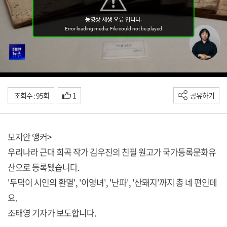
조회수 : 95회
1
공유하기
모지안 앵커>
우리나라 근대 희곡 작가 김우진의 친필 원고가 국가등록문화유
산으로 등록됐습니다.
'두덕이 시인의 환멸', '이영녀', '난파', '산돼지'까지 총 네 편인데
요.
조태영 기자가 보도합니다.