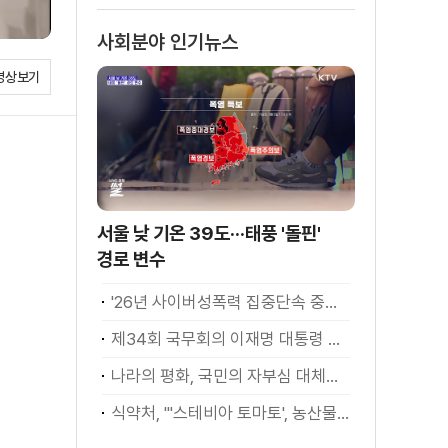
사회분야 인기뉴스
영상보기
서울 낮 기온 39도···태풍 '돌핀'
경로 변수
'26년 사이버성폭력 집중단속 중간성과 발표···향후 추진계획은?
제34회 국무회의 이재명 대통령 모두발언
나라의 평화, 국민의 자부심 대체불가 대한민국 이재명 대통령 모두말씀
식약처, "'스테비아 토마토', 농산물 아닌 가공식품"