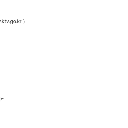
ktv.go.kr
)
야"