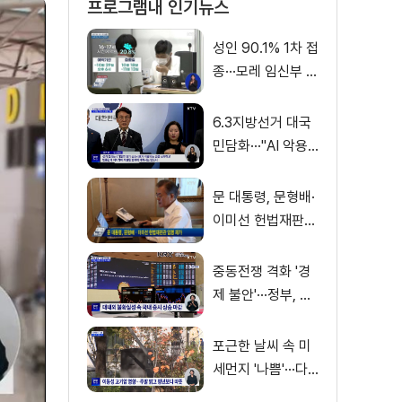
프로그램내 인기뉴스
성인 90.1% 1차 접
종···모레 임신부 사
전예약
6.3지방선거 대국
민담화···"AI 악용
가짜뉴스 처벌"
문 대통령, 문형배·
이미선 헌법재판관
임명 재가
중동전쟁 격화 '경
제 불안'···정부, 금
융·수출입 영향 최
소화
포근한 날씨 속 미
세먼지 '나쁨'···다
음 주 전국 비