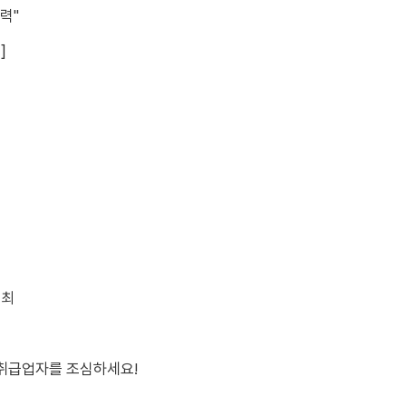
력"
]
개최
 취급업자를 조심하세요!