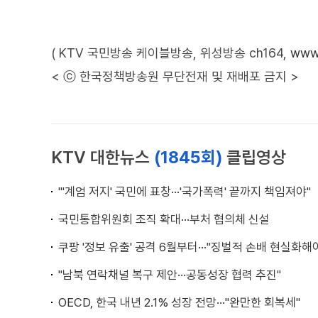
( KTV 국민방송 케이블방송, 위성방송 ch164,
www.
< ⓒ 한국정책방송원 무단전재 및 재배포 금지 >
KTV 대한뉴스
(1845회)
클립영상
"'계엄 저지' 국민에 표창···'국가폭력' 끝까지 책임져야"
국민통합위원회 조직 확대···부처 협의체 신설
쿠팡 '정보 유출' 공격 6월부터···"징벌적 손배 현실화해
"남북 연락채널 복구 제안···공동성장 협력 추진"
OECD, 한국 내년 2.1% 성장 전망···"완만한 회복세"