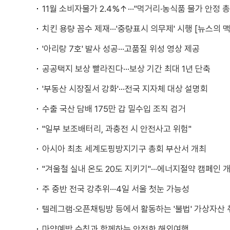
11월 소비자물가 2.4%↑···"먹거리·농식품 물가 안정 총
치킨 용량 꼼수 제재···'중량표시 의무제' 시행 [뉴스의 맥
'아리랑 7호' 발사 성공···고품질 위성 영상 제공
공공택지 보상 빨라진다···보상 기간 최대 1년 단축
'부동산 시장질서 강화'···전국 지자체 대상 설명회
수출 국산 담배 175만 갑 밀수입 조직 검거
"일부 보조배터리, 과충전 시 안전사고 위험"
아시아 최초 세계도핑방지기구 총회 부산서 개최
"겨울철 실내 온도 20도 지키기"···에너지절약 캠페인 
주 중반 전국 강추위···4일 서울 첫눈 가능성
텔레그램·오픈채팅방 등에서 활동하는 '불법' 가상자산
마약예방 수칙과 함께하는 안전한 해외여행