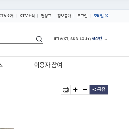
KTV소개
KTV소식
편성표
정보공개
로그인
모바일
164번
스카이라이프
64번
IPTV(KT, SKB, LGU+)
검색
164번
채널안내 펼쳐
스카이라이프
64번
IPTV(KT, SKB, LGU+)
164번
스카이라이프
츠
이용자 참여
공유