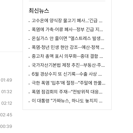
최신뉴스
고수온에 양식장 물고기 폐사...'긴급 방류' 지원
폭염에 가축·어류 폐사···정부 긴급 지원책 마련
온실가스 안 줄이면 "열스트레스 발생일 29배 증가"
폭염·청년 민생 현안 강조···예산·정책 방향 제시
중고차 총액 표시 의무화···중대 결함 시 '계약 해제'
국가자산기본법 제정 추진···부동산·주식 등 통합 관리
6월 경상수지 또 신기록···수출 사상 첫 1천억 달러
01:49
극한 폭염 '입추'에 절정···"주말에 한풀 꺾인다"
01:32
폭염 점검회의 주재···"전방위적 대응체계 가동"
이 대통령 "가짜뉴스, 하나도 놓치지 말고 바로잡아야"
02:12
02:45
00:39