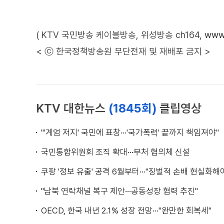
( KTV 국민방송 케이블방송, 위성방송 ch164,
www.
< ⓒ 한국정책방송원 무단전재 및 재배포 금지 >
KTV 대한뉴스
(1845회)
클립영상
"'계엄 저지' 국민에 표창···'국가폭력' 끝까지 책임져야"
국민통합위원회 조직 확대···부처 협의체 신설
쿠팡 '정보 유출' 공격 6월부터···"징벌적 손배 현실화해
"남북 연락채널 복구 제안···공동성장 협력 추진"
OECD, 한국 내년 2.1% 성장 전망···"완만한 회복세"