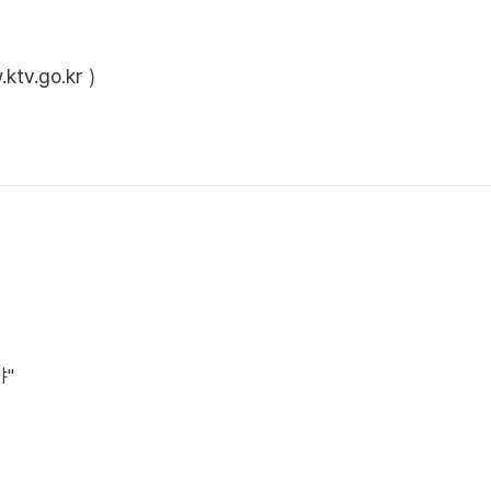
ktv.go.kr
)
야"