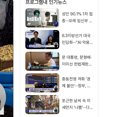
프로그램내 인기뉴스
성인 90.1% 1차 접
종···모레 임신부 사
전예약
6.3지방선거 대국
민담화···"AI 악용
가짜뉴스 처벌"
문 대통령, 문형배·
이미선 헌법재판관
임명 재가
중동전쟁 격화 '경
제 불안'···정부, 금
융·수출입 영향 최
소화
포근한 날씨 속 미
세먼지 '나쁨'···다
음 주 전국 비