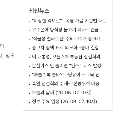
최신뉴스
"비상한 각오로"···폭염·가뭄 기관별 대책은?
고수온에 양식장 물고기 폐사···'긴급 방류' 지원
'식물성 멜라토닌' 주의···10개 중 9개 처방 용량 초과
다.
중고차 총액 표시 의무화···중대 결함 시 '계약 해제'
, 잦은
이 대통령, 오늘 2차 부동산 점검회의 주재
온실가스 안 줄이면 "열스트레스 발생일 29배 증가"
"빠를수록 좋다?"···영유아 사교육 진실과 해법은?
폭염 점검회의 주재···"전방위적 대응체계 가동"
오늘의 날씨 (26. 08. 07. 10시)
정부 주요 일정 (26. 08. 07. 10시)