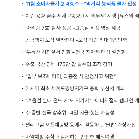
11월 소비자물가 2.4%↑···"먹거리·농식품 물가 안정
치킨 용량 꼼수 제재···'중량표시 의무제' 시행 [뉴스의 맥
'아리랑 7호' 발사 성공···고품질 위성 영상 제공
공공택지 보상 빨라진다···보상 기간 최대 1년 단축
'부동산 시장질서 강화'···전국 지자체 대상 설명회
수출 국산 담배 175만 갑 밀수입 조직 검거
"일부 보조배터리, 과충전 시 안전사고 위험"
아시아 최초 세계도핑방지기구 총회 부산서 개최
"겨울철 실내 온도 20도 지키기"···에너지절약 캠페인 
주 중반 전국 강추위···4일 서울 첫눈 가능성
텔레그램·오픈채팅방 등에서 활동하는 '불법' 가상자산
마약예방 수칙과 함께하는 안전한 해외여행