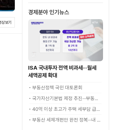
경제분야 인기뉴스
영상보기
ISA 국내투자 전액 비과세···월세
세액공제 확대
부동산정책 국민 대토론회
국가자산기본법 제정 추진···부동산·주식 등 통합 관리
40억 이상 초고가 주택 세부담 급증···실수요자 보호 강화
부동산 세제개편안 완전 정복···내 세금 어떻게 달라지나? [K-정책 사용법]