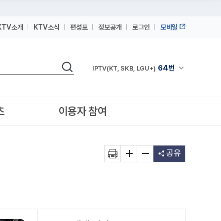
KTV소개
KTV소식
편성표
정보공개
로그인
모바일
164번
스카이라이프
검색
64번
채널안내 펼쳐
IPTV(KT, SKB, LGU+)
164번
스카이라이프
64번
IPTV(KT, SKB, LGU+)
츠
이용자 참여
164번
스카이라이프
공유