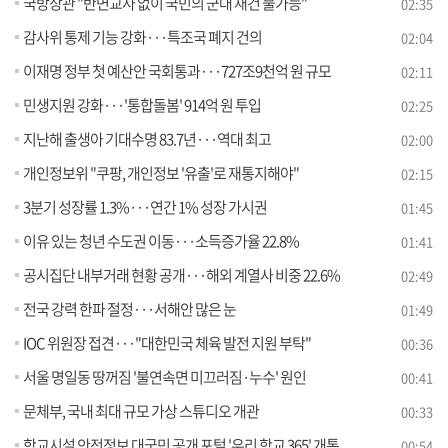
국방장관 "반면교사 없이 국민의 군대 재건 불가능"
02:35
감사위 통제 기능 강화···특조국 폐지 건의
02:04
이재명 정부 첫 예산안 국회통과···727조9천억 원 규모
02:11
민생지원 강화···'통합돌봄' 914억 원 투입
02:25
지난해 출생아 기대수명 83.7년···역대 최고
02:00
개인정보위 "쿠팡, 개인정보 '유출'로 재통지해야"
02:15
3분기 성장률 1.3%···연간 1% 성장 가시권
01:45
이유 있는 청년 수도권 이동···소득증가율 22.8%
01:41
공시집단 내부거래 현황 공개···해외 계열사 비중 22.6%
02:49
전국 강력 한파 절정···서해안 많은 눈
01:49
IOC 위원장 접견···"대한민국 체육 발전 지원 부탁"
00:36
서울 명일동 땅꺼짐 '불연속면 미끄러짐·누수' 원인
00:41
문체부, 국내 최대 규모 가상 스튜디오 개관
00:33
학교시설 안전정보 대국민 공개 포털 '우리 학교 365' 개통
00:54