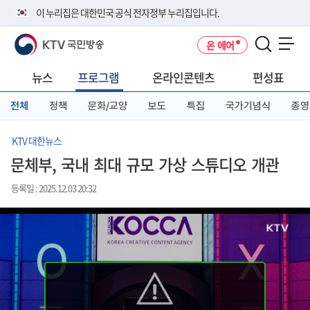
본
메
전
이 누리집은 대한민국 공식 전자정부 누리집입니다.
문
뉴
체
바
바
메
KTV 국민방송
온 에어
로
로
뉴
공식 누리집 주소 확인하기
메뉴 열기
가
가
바
go.kr 주소를 사용하는 누리집은 대한민국 정부기관이 관리하는 누리집입
기
기
로
뉴스
프로그램
온라인콘텐츠
편성표
니다.
가
이밖에 or.kr 또는 .kr등 다른 도메인 주소를 사용하고 있다면 아래 URL에
기
전체
정책
문화/교양
보도
특집
국가기념식
종영
서 도메인 주소를 확인해 보세요
운영중인 공식 누리집보기
KTV 대한뉴스
문체부, 국내 최대 규모 가상 스튜디오 개관
등록일 : 2025.12.03 20:32