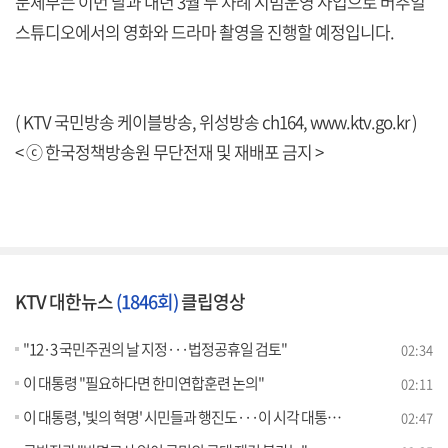
문체부는 이번 달과 내년 3월 두 차례 시범운영 사업으로 버추얼
스튜디오에서의 영화와 드라마 촬영을 진행할 예정입니다.
( KTV 국민방송 케이블방송, 위성방송 ch164,
www.ktv.go.kr
)
< ⓒ 한국정책방송원 무단전재 및 재배포 금지 >
KTV 대한뉴스
(1846회)
클립영상
"12·3 국민주권의 날 지정···법정공휴일 검토"
02:34
이 대통령 "필요하다면 한미연합훈련 논의"
02:11
이 대통령, '빛의 혁명' 시민들과 행진도···이 시각 대통령실
02:47