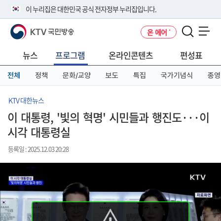
본
메
전
이 누리집은 대한민국 공식 전자정부 누리집입니다.
문
뉴
체
바
바
메
KTV 국민방송
온 에어
로
로
뉴
공식 누리집 주소 확인하기
메뉴 열기
가
가
바
go.kr 주소를 사용하는 누리집은 대한민국 정부기관이 관리하는 누리집입
기
기
로
뉴스
프로그램
온라인콘텐츠
편성표
니다.
가
이밖에 or.kr 또는 .kr등 다른 도메인 주소를 사용하고 있다면 아래 URL에
기
전체
정책
문화/교양
보도
특집
국가기념식
종영
서 도메인 주소를 확인해 보세요
운영중인 공식 누리집보기
KTV 대한뉴스
이 대통령, '빛의 혁명' 시민들과 행진도···이
시각 대통령실
등록일 : 2025.12.03 20:28