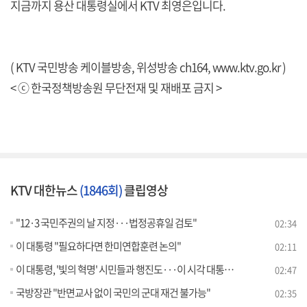
지금까지 용산 대통령실에서 KTV 최영은입니다.
( KTV 국민방송 케이블방송, 위성방송 ch164,
www.ktv.go.kr
)
< ⓒ 한국정책방송원 무단전재 및 재배포 금지 >
KTV 대한뉴스
(1846회)
클립영상
"12·3 국민주권의 날 지정···법정공휴일 검토"
02:34
이 대통령 "필요하다면 한미연합훈련 논의"
02:11
이 대통령, '빛의 혁명' 시민들과 행진도···이 시각 대통령실
02:47
국방장관 "반면교사 없이 국민의 군대 재건 불가능"
02:35