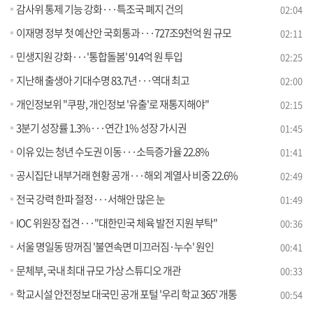
감사위 통제 기능 강화···특조국 폐지 건의
02:04
이재명 정부 첫 예산안 국회통과···727조9천억 원 규모
02:11
민생지원 강화···'통합돌봄' 914억 원 투입
02:25
지난해 출생아 기대수명 83.7년···역대 최고
02:00
개인정보위 "쿠팡, 개인정보 '유출'로 재통지해야"
02:15
3분기 성장률 1.3%···연간 1% 성장 가시권
01:45
이유 있는 청년 수도권 이동···소득증가율 22.8%
01:41
공시집단 내부거래 현황 공개···해외 계열사 비중 22.6%
02:49
전국 강력 한파 절정···서해안 많은 눈
01:49
IOC 위원장 접견···"대한민국 체육 발전 지원 부탁"
00:36
서울 명일동 땅꺼짐 '불연속면 미끄러짐·누수' 원인
00:41
문체부, 국내 최대 규모 가상 스튜디오 개관
00:33
학교시설 안전정보 대국민 공개 포털 '우리 학교 365' 개통
00:54