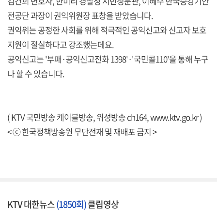
김건희 변호사, 한미리 경찰청 시민청문관, 이혜수 한국승강기안
전공단 과장이 권익위원장 표창을 받았습니다.
권익위는 공정한 사회를 위해 적극적인 공익신고와 신고자 보호
지원이 절실하다고 강조했는데요.
공익신고는 '부패·공익신고전화 1398'·'국민콜110'을 통해 누구
나 할 수 있습니다.
( KTV 국민방송 케이블방송, 위성방송 ch164,
www.ktv.go.kr
)
< ⓒ 한국정책방송원 무단전재 및 재배포 금지 >
KTV 대한뉴스
(1850회)
클립영상