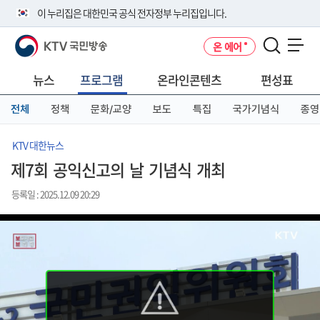
본
메
전
이 누리집은 대한민국 공식 전자정부 누리집입니다.
문
뉴
체
바
바
메
KTV 국민방송
온 에어
로
로
뉴
공식 누리집 주소 확인하기
메뉴 열기
가
가
바
go.kr 주소를 사용하는 누리집은 대한민국 정부기관이 관리하는 누리집입
기
기
로
뉴스
프로그램
온라인콘텐츠
편성표
니다.
가
이밖에 or.kr 또는 .kr등 다른 도메인 주소를 사용하고 있다면 아래 URL에
기
전체
정책
문화/교양
보도
특집
국가기념식
종영
서 도메인 주소를 확인해 보세요
운영중인 공식 누리집보기
KTV 대한뉴스
제7회 공익신고의 날 기념식 개최
등록일 : 2025.12.09 20:29