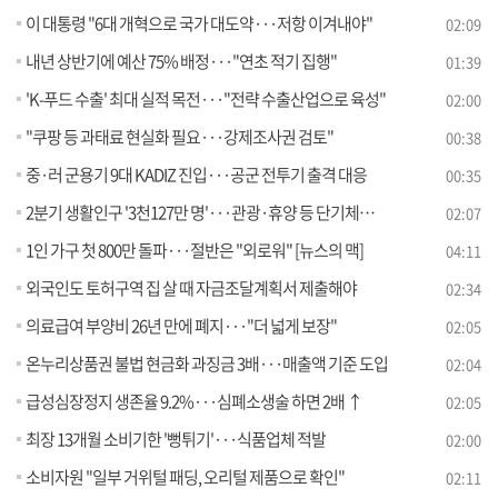
이 대통령 "6대 개혁으로 국가 대도약···저항 이겨내야"
02:09
내년 상반기에 예산 75% 배정···"연초 적기 집행"
01:39
'K-푸드 수출' 최대 실적 목전···"전략 수출산업으로 육성"
02:00
"쿠팡 등 과태료 현실화 필요···강제조사권 검토"
00:38
중·러 군용기 9대 KADIZ 진입···공군 전투기 출격 대응
00:35
2분기 생활인구 '3천127만 명'···관광·휴양 등 단기체류 증가
02:07
1인 가구 첫 800만 돌파···절반은 "외로워" [뉴스의 맥]
04:11
외국인도 토허구역 집 살 때 자금조달계획서 제출해야
02:34
의료급여 부양비 26년 만에 폐지···"더 넓게 보장"
02:05
온누리상품권 불법 현금화 과징금 3배···매출액 기준 도입
02:04
급성심장정지 생존율 9.2%···심폐소생술 하면 2배 ↑
02:05
최장 13개월 소비기한 '뻥튀기'···식품업체 적발
02:00
소비자원 "일부 거위털 패딩, 오리털 제품으로 확인"
02:11