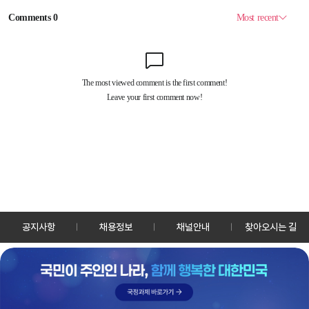
공지사항
채용정보
채널안내
찾아오시는 길
30128 세종특별자치시 정부2청사로 13 한국정책방송원 KTV
TEL: 044-204-8000
Copyrightⓒ KTV 국민방송 All Rights Reserved.
PC버전
앱 다운로드