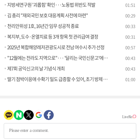
지방세연구원 '괴롭힘' 확인···노동법 위반도 적발
01:51
김 총리 "재외국민 보호 대응계획 사전에 마련"
00:29
천리안위성 1호, 16년간 임무 성공적 종료
00:33
복지부, 도수·온열치료 등 3개 항목 첫 관리급여 결정
00:31
2025년 복합해양레저관광도시로 전남 여수시 추가 선정
00:57
"12월에는 전라도 지역으로"··· '달리는 국민신문고'에서 고충 해결하세요
00:43
제7회 공익신고의 날 기념식 개최
00:43
딸기 점박이응애 수확기 밀도 급증할 수 있어, 초기 방제 필수
01:00