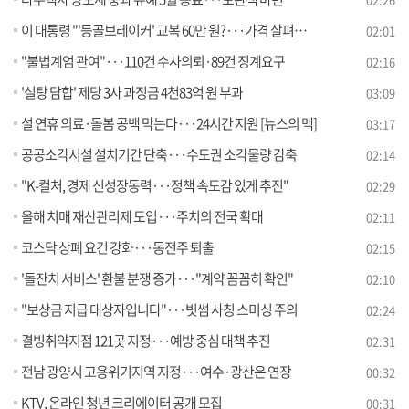
이 대통령 "'등골브레이커' 교복 60만 원?···가격 살펴달라"
02:01
"불법계엄 관여"···110건 수사의뢰·89건 징계요구
02:16
'설탕 담합' 제당 3사 과징금 4천83억 원 부과
03:09
설 연휴 의료·돌봄 공백 막는다···24시간 지원 [뉴스의 맥]
03:17
공공소각시설 설치기간 단축···수도권 소각물량 감축
02:14
"K-컬처, 경제 신성장동력···정책 속도감 있게 추진"
02:29
올해 치매 재산관리제 도입···주치의 전국 확대
02:11
코스닥 상폐 요건 강화···동전주 퇴출
02:15
'돌잔치 서비스' 환불 분쟁 증가···"계약 꼼꼼히 확인"
02:10
"보상금 지급 대상자입니다"···빗썸 사칭 스미싱 주의
02:24
결빙취약지점 121곳 지정···예방 중심 대책 추진
02:31
전남 광양시 고용위기지역 지정···여수·광산은 연장
00:32
KTV, 온라인 청년 크리에이터 공개 모집
00:31