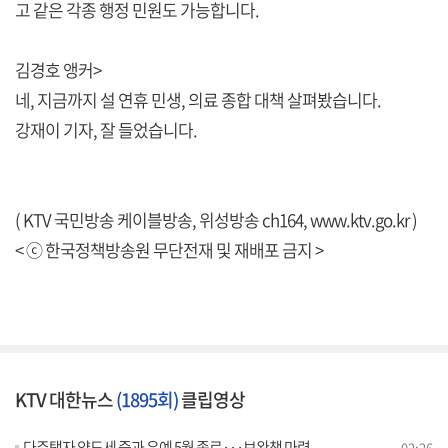
고 같은 각종 행정 민원도 가능합니다.
김경호 앵커>
네, 지금까지 설 연휴 민생, 의료 종합 대책 살펴봤습니다.
강재이 기자, 잘 들었습니다.
( KTV 국민방송 케이블방송, 위성방송 ch164,
www.ktv.go.kr
)
< ⓒ 한국정책방송원 무단전재 및 재배포 금지 >
KTV 대한뉴스
(1895회)
클립영상
다주택자 양도세 중과 유예 5월 종료···보완책 마련
02:26