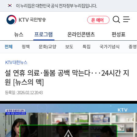
본
메
전
이 누리집은 대한민국 공식 전자정부 누리집입니다.
문
뉴
체
바
바
메
KTV 국민방송
온 에어
로
로
뉴
공식 누리집 주소 확인하기
메뉴 열기
가
가
바
go.kr 주소를 사용하는 누리집은 대한민국 정부기관이 관리하는 누리집입
기
기
로
뉴스
프로그램
온라인콘텐츠
편성표
니다.
가
이밖에 or.kr 또는 .kr등 다른 도메인 주소를 사용하고 있다면 아래 URL에
기
전체
정책
문화/교양
보도
특집
국가기념식
종영
서 도메인 주소를 확인해 보세요
운영중인 공식 누리집보기
KTV 대한뉴스
설 연휴 의료·돌봄 공백 막는다···24시간 지
원 [뉴스의 맥]
등록일 : 2026.02.12 20:43