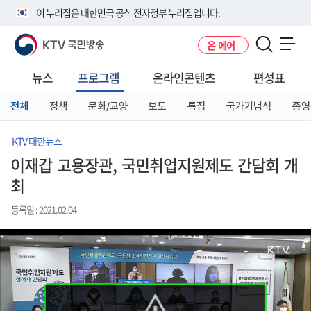
본
메
전
이 누리집은 대한민국 공식 전자정부 누리집입니다.
문
뉴
체
바
바
메
KTV 국민방송
온 에어
로
로
뉴
공식 누리집 주소 확인하기
메뉴 열기
가
가
바
go.kr 주소를 사용하는 누리집은 대한민국 정부기관이 관리하는 누리집입
기
기
로
뉴스
프로그램
온라인콘텐츠
편성표
니다.
가
이밖에 or.kr 또는 .kr등 다른 도메인 주소를 사용하고 있다면 아래 URL에
기
전체
정책
문화/교양
보도
특집
국가기념식
종영
서 도메인 주소를 확인해 보세요
운영중인 공식 누리집보기
KTV 대한뉴스
이재갑 고용장관, 국민취업지원제도 간담회 개
최
등록일 : 2021.02.04