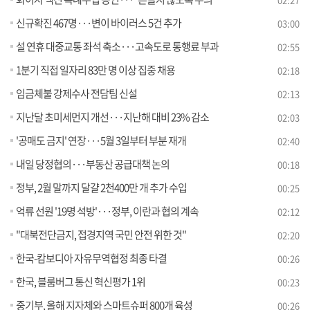
신규확진 467명···변이 바이러스 5건 추가
03:00
설 연휴 대중교통 좌석 축소···고속도로 통행료 부과
02:55
1분기 직접 일자리 83만 명 이상 집중 채용
02:18
임금체불 강제수사 전담팀 신설
02:13
지난달 초미세먼지 개선···지난해 대비 23% 감소
02:03
'공매도 금지' 연장···5월 3일부터 부분 재개
02:40
내일 당정협의···부동산 공급대책 논의
00:18
정부, 2월 말까지 달걀 2천400만 개 추가 수입
00:25
억류 선원 '19명 석방'···정부, 이란과 협의 계속
02:12
"대북전단금지, 접경지역 국민 안전 위한 것"
02:20
한국-캄보디아 자유무역협정 최종 타결
00:26
한국, 블룸버그 통신 혁신평가 1위
00:23
중기부, 올해 지자체와 스마트슈퍼 800개 육성
00:26