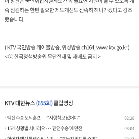
이 장관은 국민취업지원제도가 꼭 필요한 지원이 될 수 있도록 계
속 점검하는 한편 필요한 제도개선도 신속히 해나가겠다고 강조
했습니다.
( KTV 국민방송 케이블방송, 위성방송 ch164,
www.ktv.go.kr
)
< ⓒ 한국정책방송원 무단전재 및 재배포 금지 >
KTV 대한뉴스
(655회)
클립영상
백신 수송 모의훈련···"시행착오 없어야"
02:28
15개 상황별 시나리오···'안전수송'에 만전
03:04
화이자 백신 특례수입 승인···"흔들지 않도록 주의"
02:27