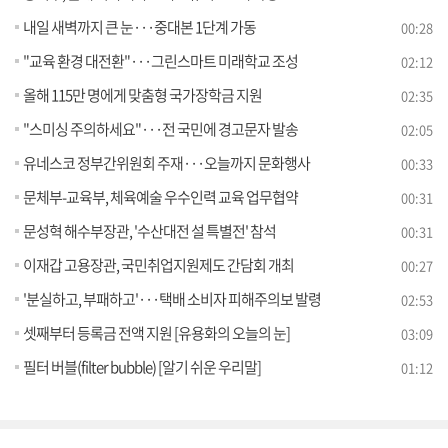
내일 새벽까지 큰 눈···중대본 1단계 가동
00:28
"교육 환경 대전환"···그린스마트 미래학교 조성
02:12
올해 115만 명에게 맞춤형 국가장학금 지원
02:35
"스미싱 주의하세요"···전 국민에 경고문자 발송
02:05
유네스코 정부간위원회 주재···오늘까지 문화행사
00:33
문체부-교육부, 체육예술 우수인력 교육 업무협약
00:31
문성혁 해수부장관, '수산대전 설 특별전' 참석
00:31
이재갑 고용장관, 국민취업지원제도 간담회 개최
00:27
'분실하고, 부패하고'···택배 소비자 피해주의보 발령
02:53
셋째부터 등록금 전액 지원 [유용화의 오늘의 눈]
03:09
필터 버블(filter bubble) [알기 쉬운 우리말]
01:12