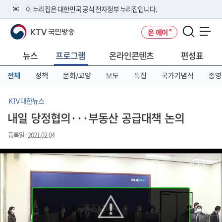
본
메
전
이 누리집은 대한민국 공식 전자정부 누리집입니다.
문
뉴
체
바
바
메
KTV 국민방송
온 에어
로
로
뉴
공식 누리집 주소 확인하기
메뉴 열기
가
가
바
go.kr 주소를 사용하는 누리집은 대한민국 정부기관이 관리하는 누리집입
기
기
로
뉴스
프로그램
온라인콘텐츠
편성표
니다.
가
이밖에 or.kr 또는 .kr등 다른 도메인 주소를 사용하고 있다면 아래 URL에
기
전체
정책
문화/교양
보도
특집
국가기념식
종영
서 도메인 주소를 확인해 보세요
운영중인 공식 누리집보기
KTV 대한뉴스
내일 당정협의···부동산 공급대책 논의
등록일 : 2021.02.04