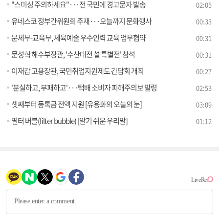
"스미싱 주의하세요"···전 국민에 경고문자 발송
02:05
유네스코 정부간위원회 주재···오늘까지 문화행사
00:33
문체부-교육부, 체육예술 우수인력 교육 업무협약
00:31
문성혁 해수부장관, '수산대전 설 특별전' 참석
00:31
이재갑 고용장관, 국민취업지원제도 간담회 개최
00:27
'분실하고, 부패하고'···택배 소비자 피해주의보 발령
02:53
셋째부터 등록금 전액 지원 [유용화의 오늘의 눈]
03:09
필터 버블(filter bubble) [알기 쉬운 우리말]
01:12