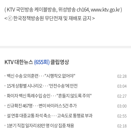
( KTV 국민방송 케이블방송, 위성방송 ch164,
www.ktv.go.kr
)
< ⓒ 한국정책방송원 무단전재 및 재배포 금지 >
KTV 대한뉴스
(655회)
클립영상
백신 수송 모의훈련···"시행착오 없어야"
02:28
15개 상황별 시나리오···'안전수송'에 만전
03:04
화이자 백신 특례수입 승인···"흔들지 않도록 주의"
02:27
신규확진 467명···변이 바이러스 5건 추가
03:00
설 연휴 대중교통 좌석 축소···고속도로 통행료 부과
02:55
1분기 직접 일자리 83만 명 이상 집중 채용
02:18