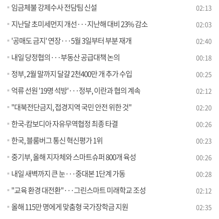
임금체불 강제수사 전담팀 신설
02:13
지난달 초미세먼지 개선···지난해 대비 23% 감소
02:03
'공매도 금지' 연장···5월 3일부터 부분 재개
02:40
내일 당정협의···부동산 공급대책 논의
00:18
정부, 2월 말까지 달걀 2천400만 개 추가 수입
00:25
억류 선원 '19명 석방'···정부, 이란과 협의 계속
02:12
"대북전단금지, 접경지역 국민 안전 위한 것"
02:20
한국-캄보디아 자유무역협정 최종 타결
00:26
한국, 블룸버그 통신 혁신평가 1위
00:23
중기부, 올해 지자체와 스마트슈퍼 800개 육성
00:26
내일 새벽까지 큰 눈···중대본 1단계 가동
00:28
"교육 환경 대전환"···그린스마트 미래학교 조성
02:12
올해 115만 명에게 맞춤형 국가장학금 지원
02:35