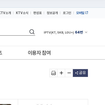
KTV소개
KTV소식
편성표
정보공개
로그인
모바일
164번
스카이라이프
검색
64번
채널안내 펼쳐
IPTV(KT, SKB, LGU+)
164번
스카이라이프
64번
IPTV(KT, SKB, LGU+)
츠
이용자 참여
164번
스카이라이프
공유