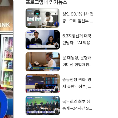
프로그램내 인기뉴스
성인 90.1% 1차 접
종···모레 임신부 사
전예약
6.3지방선거 대국
민담화···"AI 악용
가짜뉴스 처벌"
문 대통령, 문형배·
이미선 헌법재판관
임명 재가
중동전쟁 격화 '경
제 불안'···정부, 금
융·수출입 영향 최
소화
국무회의 최초 생
중계···24시간 SN
S 밀착소통