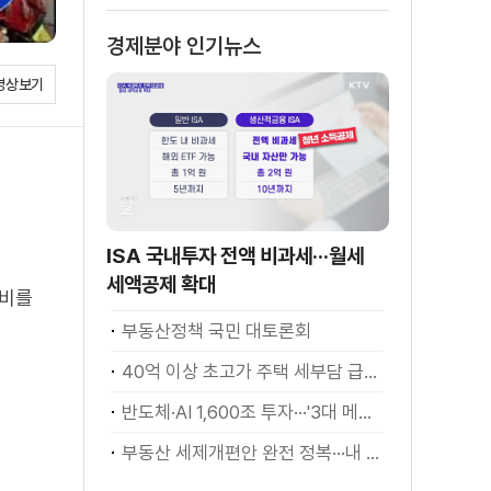
경제분야 인기뉴스
영상보기
ISA 국내투자 전액 비과세···월세
세액공제 확대
장비를
부동산정책 국민 대토론회
40억 이상 초고가 주택 세부담 급증···실수요자 보호 강화
반도체·AI 1,600조 투자···'3대 메가프로젝트' 속도
부동산 세제개편안 완전 정복···내 세금 어떻게 달라지나? [K-정책 사용법]