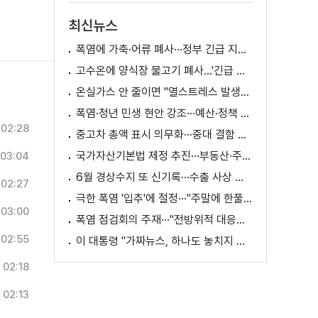
최신뉴스
폭염에 가축·어류 폐사···정부 긴급 지원책 마련
고수온에 양식장 물고기 폐사...'긴급 방류' 지원
온실가스 안 줄이면 "열스트레스 발생일 29배 증가"
폭염·청년 민생 현안 강조···예산·정책 방향 제시
02:28
중고차 총액 표시 의무화···중대 결함 시 '계약 해제'
국가자산기본법 제정 추진···부동산·주식 등 통합 관리
03:04
6월 경상수지 또 신기록···수출 사상 첫 1천억 달러
02:27
극한 폭염 '입추'에 절정···"주말에 한풀 꺾인다"
03:00
폭염 점검회의 주재···"전방위적 대응체계 가동"
02:55
이 대통령 "가짜뉴스, 하나도 놓치지 말고 바로잡아야"
02:18
02:13