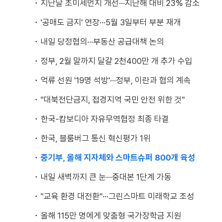
지난달 초미세먼지 개선···지난해 대비 23% 감소
'공매도 금지' 연장···5월 3일부터 부분 재개
내일 당정협의···부동산 공급대책 논의
정부, 2월 말까지 달걀 2천400만 개 추가 수입
억류 선원 '19명 석방'···정부, 이란과 협의 계속
"대북전단금지, 접경지역 국민 안전 위한 것"
한국-캄보디아 자유무역협정 최종 타결
한국, 블룸버그 통신 혁신평가 1위
중기부, 올해 지자체와 스마트슈퍼 800개 육성
내일 새벽까지 큰 눈···중대본 1단계 가동
"교육 환경 대전환"···그린스마트 미래학교 조성
올해 115만 명에게 맞춤형 국가장학금 지원