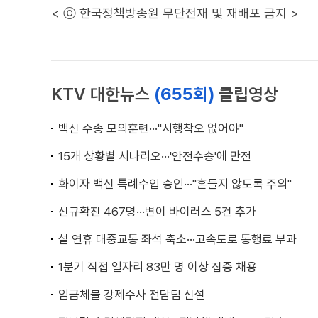
< ⓒ 한국정책방송원 무단전재 및 재배포 금지 >
KTV 대한뉴스
(655회)
클립영상
백신 수송 모의훈련···"시행착오 없어야"
15개 상황별 시나리오···'안전수송'에 만전
화이자 백신 특례수입 승인···"흔들지 않도록 주의"
신규확진 467명···변이 바이러스 5건 추가
설 연휴 대중교통 좌석 축소···고속도로 통행료 부과
1분기 직접 일자리 83만 명 이상 집중 채용
임금체불 강제수사 전담팀 신설