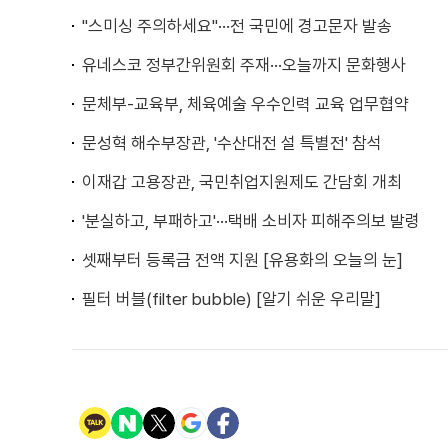
"스미싱 주의하세요"···전 국민에 경고문자 발송
유네스코 정부간위원회 주재···오늘까지 문화행사
문체부-교육부, 체육예술 우수인력 교육 업무협약
문성혁 해수부장관, '수산대전 설 특별전' 참석
이재갑 고용장관, 국민취업지원제도 간담회 개최
'분실하고, 부패하고'···택배 소비자 피해주의보 발령
셋째부터 등록금 전액 지원 [유용화의 오늘의 눈]
필터 버블(filter bubble) [알기 쉬운 우리말]