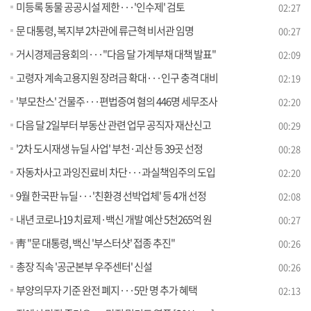
미등록 동물 공공시설 제한···'인수제' 검토
02:27
문 대통령, 복지부 2차관에 류근혁 비서관 임명
00:27
거시경제금융회의···"다음 달 가계부채 대책 발표"
02:09
고령자 계속고용지원 장려금 확대···인구 충격 대비
02:19
'부모찬스' 건물주···편법증여 혐의 446명 세무조사
02:20
다음 달 2일부터 부동산 관련 업무 공직자 재산신고
00:29
'2차 도시재생 뉴딜 사업' 부천·괴산 등 39곳 선정
00:28
자동차사고 과잉진료비 차단···과실책임주의 도입
02:20
9월 한국판 뉴딜···'친환경 선박업체' 등 4개 선정
02:08
내년 코로나19 치료제·백신 개발 예산 5천265억 원
00:27
靑 "문 대통령, 백신 '부스터샷' 접종 추진"
00:26
총장 직속 '공군본부 우주센터' 신설
00:26
부양의무자 기준 완전 폐지···5만 명 추가 혜택
02:13