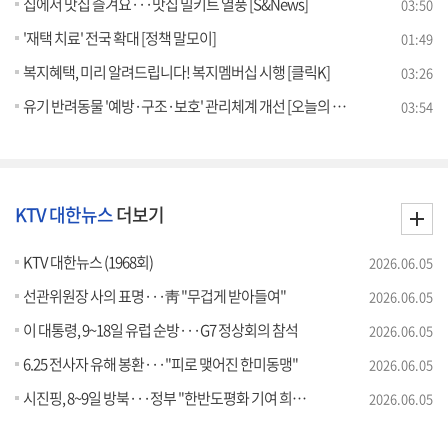
집에서 맛집 즐겨요···맛집 밀키트 열풍 [S&News]
03:50
'재택 치료' 전국 확대 [정책 말모이]
01:49
복지혜택, 미리 알려드립니다! 복지멤버십 시행 [클릭K]
03:26
유기 반려동물 '예방·구조·보호' 관리체계 개선 [오늘의 브리핑]
03:54
KTV 대한뉴스
더보기
KTV 대한뉴스 (1968회)
2026.06.05
선관위원장 사의 표명···靑 "무겁게 받아들여"
2026.06.05
이 대통령, 9~18일 유럽 순방···G7 정상회의 참석
2026.06.05
6.25 전사자 유해 봉환···"피로 맺어진 한미동맹"
2026.06.05
시진핑, 8~9일 방북···정부 "한반도평화 기여 희망"
2026.06.05