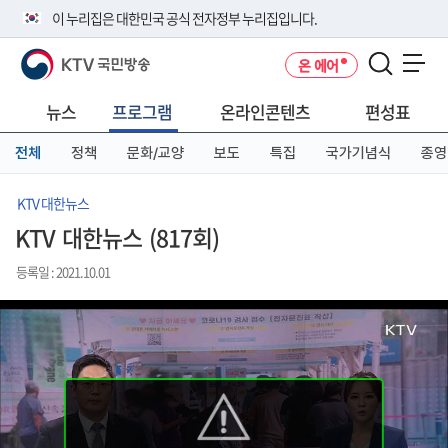
본
메
전
이 누리집은 대한민국 공식 전자정부 누리집입니다.
문
뉴
체
바
바
메
KTV 국민방송
온 에어
로
로
뉴
공식 누리집 주소 확인하기
메뉴 열기
가
가
바
go.kr 주소를 사용하는 누리집은 대한민국 정부기관이 관리하는 누리집입
기
기
로
뉴스
프로그램
온라인콘텐츠
편성표
니다.
가
이밖에 or.kr 또는 .kr등 다른 도메인 주소를 사용하고 있다면 아래 URL에
기
전체
정책
문화/교양
보도
특집
국가기념식
종영
서 도메인 주소를 확인해 보세요
운영중인 공식 누리집보기
KTV 대한뉴스
KTV 대한뉴스 (817회)
등록일 : 2021.10.01