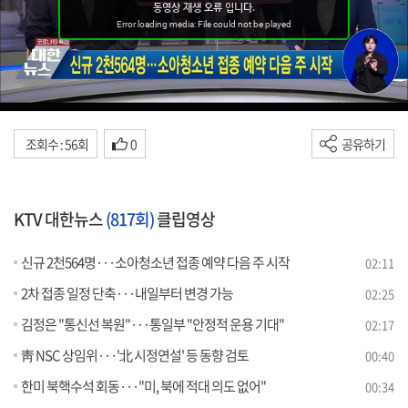
조회수 : 56회
0
공유하기
KTV 대한뉴스
(817회)
클립영상
신규 2천564명···소아청소년 접종 예약 다음 주 시작
02:11
2차 접종 일정 단축···내일부터 변경 가능
02:25
김정은 "통신선 복원"···통일부 "안정적 운용 기대"
02:17
靑 NSC 상임위···'北 시정연설' 등 동향 검토
00:40
한미 북핵수석 회동···"미, 북에 적대 의도 없어"
00:34