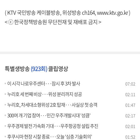
( KTV 국민방송 케이블방송, 위성방송 ch164,
www.ktv.go.kr
)
< ⓒ 한국정책방송원 무단전재 및 재배포 금지 >
특별생방송
(923회)
클립영상
이 시각 나로우주센터···잠시 후 3차 발사
07:02
누리호 세 번째 비상···위성 분리까지 성공
02:11
누리호, 차세대소형위성 2호 탑재···사실상 첫 승객
01:47
300여 개 기업 참여···민간 우주개발시대 '성큼'
02:17
우주경제 발전 가속화 기대···우주항공청 설립 추진
02:01
후쿠시마 현장 시찰 종료···오늘 '심층 기술회의'
01:52