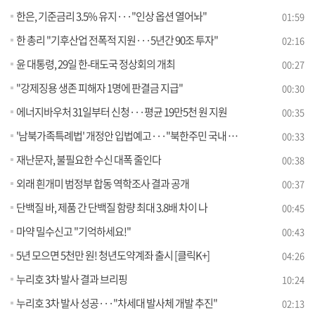
한은, 기준금리 3.5% 유지···"인상 옵션 열어놔"
01:59
한 총리 "기후산업 전폭적 지원···5년간 90조 투자"
02:16
윤 대통령, 29일 한-태도국 정상회의 개최
00:27
"강제징용 생존 피해자 1명에 판결금 지급"
00:30
에너지바우처 31일부터 신청···평균 19만5천 원 지원
00:35
'남북가족특례법' 개정안 입법예고···"북한주민 국내 재산 보호"
00:33
재난문자, 불필요한 수신 대폭 줄인다
00:38
외래 흰개미 범정부 합동 역학조사 결과 공개
00:37
단백질 바, 제품 간 단백질 함량 최대 3.8배 차이 나
00:45
마약 밀수신고 "기억하세요!"
00:43
5년 모으면 5천만 원! 청년도약계좌 출시 [클릭K+]
04:26
누리호 3차 발사 결과 브리핑
10:24
누리호 3차 발사 성공···"차세대 발사체 개발 추진"
02:13