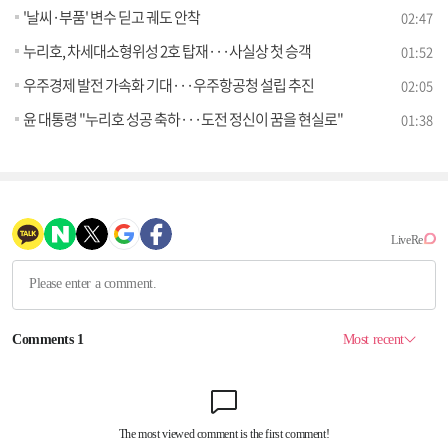
'날씨·부품' 변수 딛고 궤도 안착
02:47
누리호, 차세대소형위성 2호 탑재···사실상 첫 승객
01:52
우주경제 발전 가속화 기대···우주항공청 설립 추진
02:05
윤 대통령 "누리호 성공 축하···도전 정신이 꿈을 현실로"
01:38