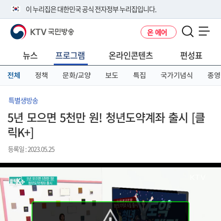
본
메
전
이 누리집은 대한민국 공식 전자정부 누리집입니다.
문
뉴
체
바
바
메
KTV 국민방송
온 에어
로
로
뉴
공식 누리집 주소 확인하기
메뉴 열기
가
가
바
go.kr 주소를 사용하는 누리집은 대한민국 정부기관이 관리하는 누리집입
기
기
로
뉴스
프로그램
온라인콘텐츠
편성표
니다.
가
이밖에 or.kr 또는 .kr등 다른 도메인 주소를 사용하고 있다면 아래 URL에
기
전체
정책
문화/교양
보도
특집
국가기념식
종영
서 도메인 주소를 확인해 보세요
운영중인 공식 누리집보기
특별생방송
5년 모으면 5천만 원! 청년도약계좌 출시 [클
릭K+]
등록일 : 2023.05.25