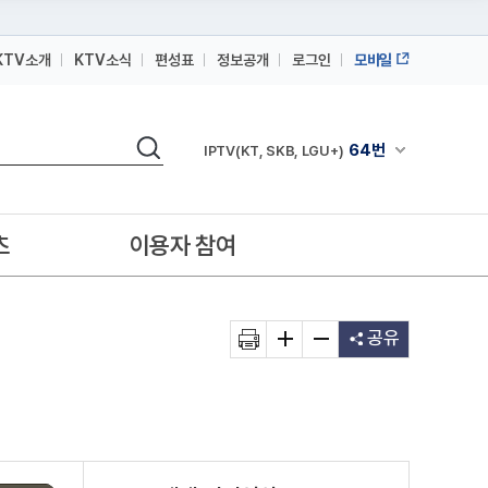
KTV소개
KTV소식
편성표
정보공개
로그인
모바일
164번
스카이라이프
검색
64번
채널안내 펼쳐
IPTV(KT, SKB, LGU+)
164번
스카이라이프
64번
IPTV(KT, SKB, LGU+)
츠
이용자 참여
164번
스카이라이프
공유