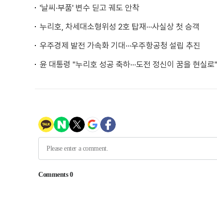
'날씨·부품' 변수 딛고 궤도 안착
누리호, 차세대소형위성 2호 탑재···사실상 첫 승객
우주경제 발전 가속화 기대···우주항공청 설립 추진
윤 대통령 "누리호 성공 축하···도전 정신이 꿈을 현실로