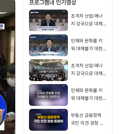
프로그램내 인기영상
초격차 산업·에너
지 강국으로 대체
불가 대한민국 이
재명 대통령 모두
인재와 문화를 키
말씀
워 대체불가 대한
민국 이재명 대통
령 모두말씀
초격차 산업·에너
지 강국으로 대체
불가 대한민국
인재와 문화를 키
워 대체불가 대한
민국
부동산 금융정책
국민 의견 경청 토
론회