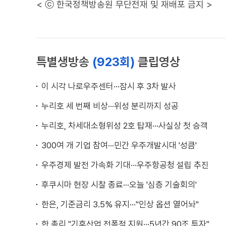
< ⓒ 한국정책방송원 무단전재 및 재배포 금지 >
특별생방송
(923회)
클립영상
이 시각 나로우주센터···잠시 후 3차 발사
누리호 세 번째 비상···위성 분리까지 성공
누리호, 차세대소형위성 2호 탑재···사실상 첫 승객
300여 개 기업 참여···민간 우주개발시대 '성큼'
우주경제 발전 가속화 기대···우주항공청 설립 추진
후쿠시마 현장 시찰 종료···오늘 '심층 기술회의'
한은, 기준금리 3.5% 유지···"인상 옵션 열어놔"
한 총리 "기후산업 전폭적 지원···5년간 90조 투자"