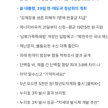
윤 대통령, 29일 한-태도국 정상회의 개최
"강제징용 생존 피해자 1명에 판결금 지급"
에너지바우처 31일부터 신청···평균 19만5천 원 지원
'남북가족특례법' 개정안 입법예고···"북한주민 국내 재산
재난문자, 불필요한 수신 대폭 줄인다
외래 흰개미 범정부 합동 역학조사 결과 공개
단백질 바, 제품 간 단백질 함량 최대 3.8배 차이 나
마약 밀수신고 "기억하세요!"
5년 모으면 5천만 원! 청년도약계좌 출시 [클릭K+]
누리호 3차 발사 결과 브리핑
누리호 3차 발사 성공···"차세대 발사체 개발 추진"