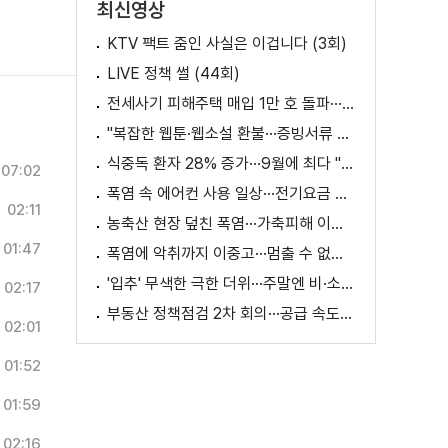
최신영상
KTV 팩트 줌인 사실은 이겁니다 (3회)
LIVE 정책 썰 (44회)
전세사기 피해주택 매입 1만 호 돌파···피해 지원 속도
"복잡한 웹툰·웹소설 환불···증빙서류 요구까지"
식중독 환자 28% 증가···9월에 최다 "입추 방심 금물"
07:02
폭염 속 에어컨 사용 일상···전기요금 줄이려면?
02:11
농축산 현장 덮친 폭염···가축피해 이틀 새 28만 마리↑
01:47
폭염에 악취까지 이중고···멈출 수 없는 필수노동
'입추' 무색한 극한 더위···주말엔 비·소나기
02:17
부동산 정책점검 2차 회의···공급 속도전 본격화하나
02:01
01:52
01:59
02:16