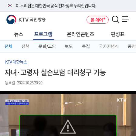
본
메
전
이 누리집은 대한민국 공식 전자정부 누리집입니다.
문
뉴
체
바
바
메
KTV 국민방송
온 에어
로
로
뉴
공식 누리집 주소 확인하기
메뉴 열기
가
가
바
go.kr 주소를 사용하는 누리집은 대한민국 정부기관이 관리하는 누리집입
기
기
로
뉴스
프로그램
온라인콘텐츠
편성표
니다.
가
이밖에 or.kr 또는 .kr등 다른 도메인 주소를 사용하고 있다면 아래 URL에
기
전체
정책
문화/교양
보도
특집
국가기념식
종영
서 도메인 주소를 확인해 보세요
운영중인 공식 누리집보기
KTV 대한뉴스
자녀·고령자 실손보험 대리청구 가능
등록일 : 2024.10.25 20:20