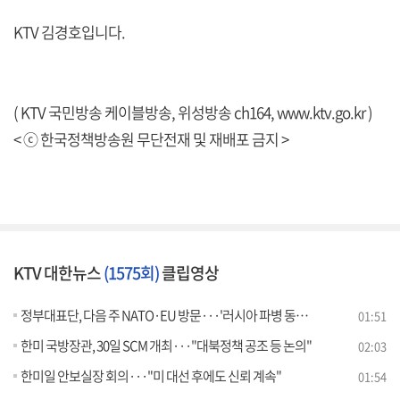
KTV 김경호입니다.
( KTV 국민방송 케이블방송, 위성방송 ch164,
www.ktv.go.kr
)
< ⓒ 한국정책방송원 무단전재 및 재배포 금지 >
KTV 대한뉴스
(1575회)
클립영상
정부대표단, 다음 주 NATO·EU 방문···'러시아 파병 동향' 브리핑
01:51
한미 국방장관, 30일 SCM 개최···"대북정책 공조 등 논의"
02:03
한미일 안보실장 회의···"미 대선 후에도 신뢰 계속"
01:54