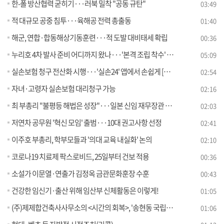
한-폴 방산협력 굳히기···러북 밀착 "공동 규탄"
03:49
적 대규모 공중 침투···육해공 전력 총출동
01:40
해군, 연합·합동해상기동훈련···적 도발 대비태세 확립
00:36
누리호 4차 발사 준비 어디까지 왔나···'본격 조립 착수' [뉴스의 맥]
05:09
실손보험 청구 전산화 시행···'실손24' 앱에서 손쉽게 [정책현장+]
02:54
자녀·고령자 실손보험 대리청구 가능
02:16
최 부총리 "불평등 해법은 성장"···일본 신임 재무장관 면담
02:03
저연차 공무원 '혁신 모임' 출범···10대 권고사항 선정
02:41
이주호 부총리, 학부모들과 '의대 교육 내실화' 논의
02:10
코로나19 치료제 팍스로비드, 25일부터 건보 적용
00:36
소설가 이문열·연출가 김정옥 금관문화훈장 수훈
00:43
건강한 임신기·출산 위해 임산부 신체활동은 이렇게!
01:05
(주)제제합건축사사무소의 <시간의 회복>, '송현동 국립문화시설' 건립사업 국제설계공모 당선
01:06