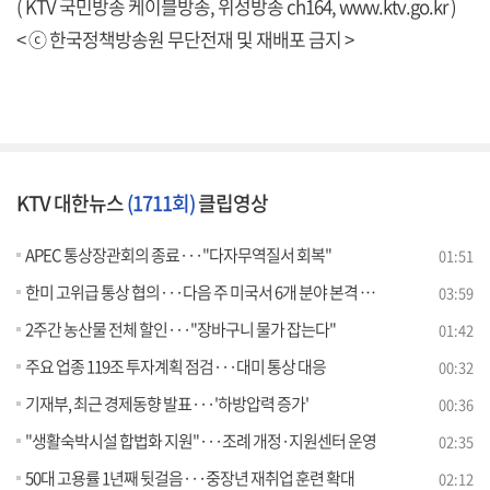
( KTV 국민방송 케이블방송, 위성방송 ch164,
www.ktv.go.kr
)
< ⓒ 한국정책방송원 무단전재 및 재배포 금지 >
KTV 대한뉴스
(1711회)
클립영상
APEC 통상장관회의 종료···"다자무역질서 회복"
01:51
한미 고위급 통상 협의···다음 주 미국서 6개 분야 본격 회의 [뉴스의 맥]
03:59
2주간 농산물 전체 할인···"장바구니 물가 잡는다"
01:42
주요 업종 119조 투자계획 점검···대미 통상 대응
00:32
기재부, 최근 경제동향 발표···'하방압력 증가'
00:36
"생활숙박시설 합법화 지원"···조례 개정·지원센터 운영
02:35
50대 고용률 1년째 뒷걸음···중장년 재취업 훈련 확대
02:12