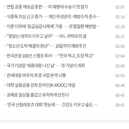
연합 공중 재보급 훈련···미 해병대 수송기 첫 참가
02:07
식중독 의심 신고 증가···개인 위생관리·예방수칙 준수 당부
02:14
이른 더위에 '응급실감시체계' 가동 ···온열질환 예방법은?
02:18
"힘닿는 데까지 키우고 싶어"···어느 위탁모의 꿈
02:21
"청소년 도박 해결의 원년"···18일까지 예방주간
02:00
한국관광 100선 스탬프 투어···"전국 찍고, 도장 찍고"
02:04
국가기념일 '세종대왕 나신 날'···첫 기념식 개최
02:06
관세대응 바우처 추경 사업 본격 시행
01:03
대학 실용금융 강좌 온라인(K-MOOC) 개설
00:40
공예로 일상을 즐겁고 유익하게 만든다
00:45
'전국 산림레포츠 대회' 한눈에··· 건강도 키우고 숲도 즐기세요
00:41