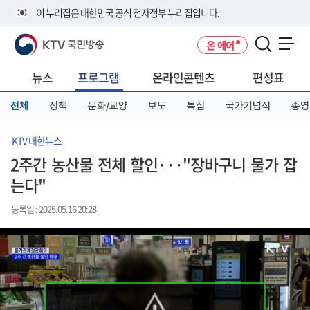
본
메
전
이 누리집은 대한민국 공식 전자정부 누리집입니다.
문
뉴
체
바
바
메
KTV 국민방송
온 에어
로
로
뉴
공식 누리집 주소 확인하기
메뉴 열기
가
가
바
go.kr 주소를 사용하는 누리집은 대한민국 정부기관이 관리하는 누리집입
기
기
로
뉴스
프로그램
온라인콘텐츠
편성표
니다.
가
이밖에 or.kr 또는 .kr등 다른 도메인 주소를 사용하고 있다면 아래 URL에
기
전체
정책
문화/교양
보도
특집
국가기념식
종영
서 도메인 주소를 확인해 보세요
운영중인 공식 누리집보기
KTV 대한뉴스
2주간 농산물 전체 할인···"장바구니 물가 잡
는다"
등록일 : 2025.05.16 20:28