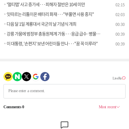
'멀티탭' 사고 증가세···피해자 절반은 10세 미만
02:15
잇따르는 리튬이온 배터리 화재···"부풀면 사용 중지"
02:03
다음 달 1일 계룡대서 국군의 날 기념식 개최
00:30
강릉 가뭄에 범정부 총동원체계 가동···응급 급수·병물 지원
00:39
이 대통령, '손편지' 보낸 어린이들 만나···"꿈 꼭 이루라"
00:39