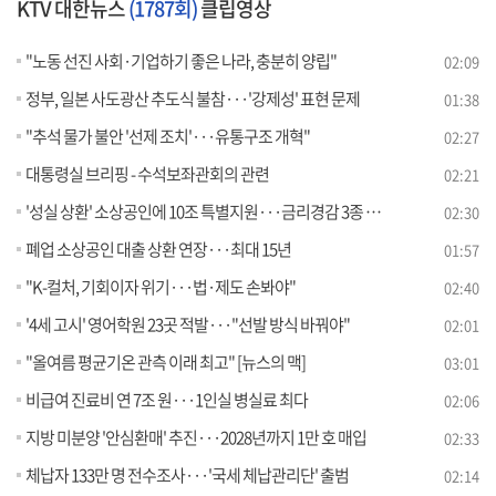
KTV 대한뉴스
(1787회)
클립영상
"노동 선진 사회·기업하기 좋은 나라, 충분히 양립"
02:09
정부, 일본 사도광산 추도식 불참···'강제성' 표현 문제
01:38
"추석 물가 불안 '선제 조치'···유통구조 개혁"
02:27
대통령실 브리핑 - 수석보좌관회의 관련
02:21
'성실 상환' 소상공인에 10조 특별지원···금리경감 3종 세트
02:30
폐업 소상공인 대출 상환 연장···최대 15년
01:57
"K-컬처, 기회이자 위기···법·제도 손봐야"
02:40
'4세 고시' 영어학원 23곳 적발···"선발 방식 바꿔야"
02:01
"올여름 평균기온 관측 이래 최고" [뉴스의 맥]
03:01
비급여 진료비 연 7조 원···1인실 병실료 최다
02:06
지방 미분양 '안심환매' 추진···2028년까지 1만 호 매입
02:33
체납자 133만 명 전수조사···'국세 체납관리단' 출범
02:14