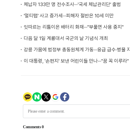
체납자 133만 명 전수조사···'국세 체납관리단' 출범
'멀티탭' 사고 증가세···피해자 절반은 10세 미만
잇따르는 리튬이온 배터리 화재···"부풀면 사용 중지"
다음 달 1일 계룡대서 국군의 날 기념식 개최
강릉 가뭄에 범정부 총동원체계 가동···응급 급수·병물 
이 대통령, '손편지' 보낸 어린이들 만나···"꿈 꼭 이루라"