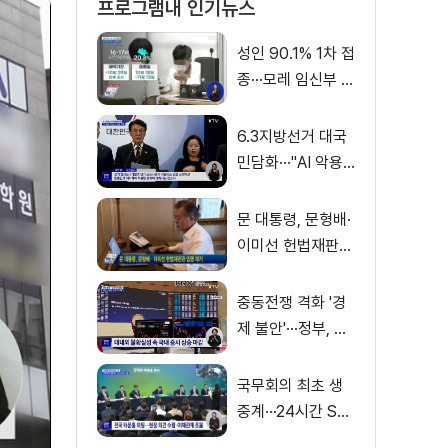
프로그램내 인기뉴스
성인 90.1% 1차 접
종···모레 임신부 사
전예약
6.3지방선거 대국
민담화···"AI 악용
가짜뉴스 처벌"
문 대통령, 문형배·
이미선 헌법재판관
임명 재가
중동전쟁 격화 '경
제 불안'···정부, 금
융·수출입 영향 최
소화
국무회의 최초 생
중계···24시간 SN
S 밀착소통