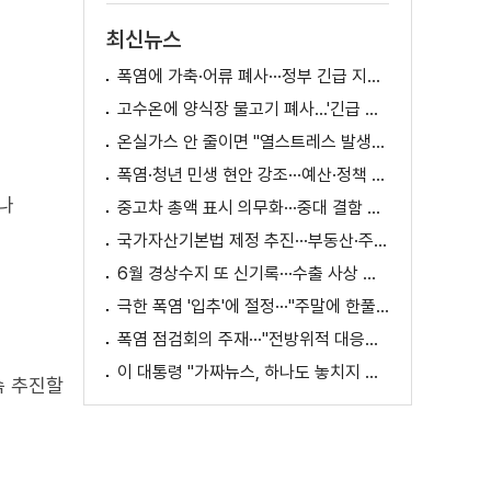
최신뉴스
폭염에 가축·어류 폐사···정부 긴급 지원책 마련
고수온에 양식장 물고기 폐사...'긴급 방류' 지원
온실가스 안 줄이면 "열스트레스 발생일 29배 증가"
폭염·청년 민생 현안 강조···예산·정책 방향 제시
나
중고차 총액 표시 의무화···중대 결함 시 '계약 해제'
국가자산기본법 제정 추진···부동산·주식 등 통합 관리
6월 경상수지 또 신기록···수출 사상 첫 1천억 달러
극한 폭염 '입추'에 절정···"주말에 한풀 꺾인다"
폭염 점검회의 주재···"전방위적 대응체계 가동"
이 대통령 "가짜뉴스, 하나도 놓치지 말고 바로잡아야"
속 추진할