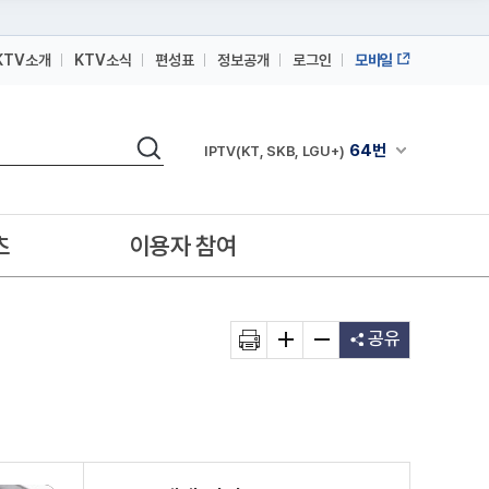
KTV소개
KTV소식
편성표
정보공개
로그인
모바일
164번
스카이라이프
검색
64번
채널안내 펼쳐
IPTV(KT, SKB, LGU+)
164번
스카이라이프
64번
IPTV(KT, SKB, LGU+)
츠
이용자 참여
164번
스카이라이프
공유