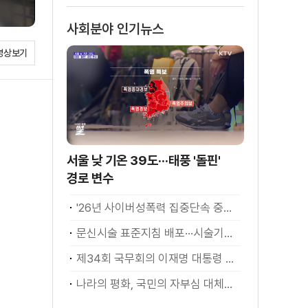
사회분야 인기뉴스
영상보기
서울 낮 기온 39도···태풍 '돌핀'
경로 변수
'26년 사이버성폭력 집중단속 중간성과 발표···향후 추진계획은?
문신시술 표준지침 배포···시술기구, 일회용 사용 후 폐기
제34회 국무회의 이재명 대통령 모두발언
나라의 평화, 국민의 자부심 대체불가 대한민국 이재명 대통령 모두말씀