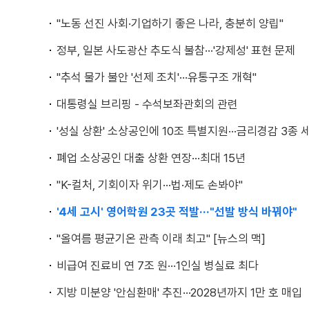
"노동 선진 사회·기업하기 좋은 나라, 충분히 양립"
정부, 일본 사도광산 추도식 불참···'강제성' 표현 문제
"추석 물가 불안 '선제 조치'···유통구조 개혁"
대통령실 브리핑 - 수석보좌관회의 관련
'성실 상환' 소상공인에 10조 특별지원···금리경감 3종 
폐업 소상공인 대출 상환 연장···최대 15년
"K-컬처, 기회이자 위기···법·제도 손봐야"
'4세 고시' 영어학원 23곳 적발···"선발 방식 바꿔야"
"올여름 평균기온 관측 이래 최고" [뉴스의 맥]
비급여 진료비 연 7조 원···1인실 병실료 최다
지방 미분양 '안심환매' 추진···2028년까지 1만 호 매입