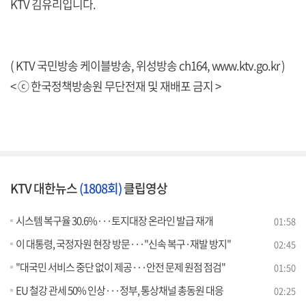
KTV 김유리입니다.
( KTV 국민방송 케이블방송, 위성방송 ch164,
www.ktv.go.kr
)
< ⓒ 한국정책방송원 무단전재 및 재배포 금지 >
KTV 대한뉴스
(1808회)
클립영상
시스템 복구율 30.6%···토지대장 온라인 발급 재개
01:58
이 대통령, 국정자원 현장 방문···"신속 복구·재발 방지"
02:45
"대국민 서비스 중단 없이 제공···안전 문제 원점 점검"
01:50
EU 철강 관세 50% 인상···정부, 통상채널 총동원 대응
02:25