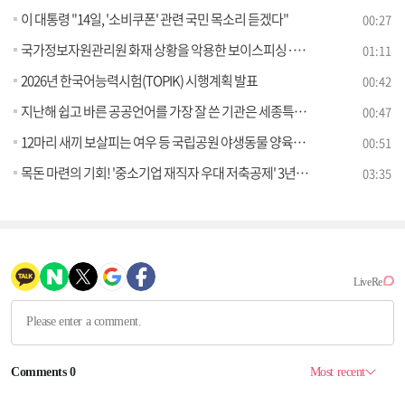
이 대통령 "14일, '소비쿠폰' 관련 국민 목소리 듣겠다"
00:27
국가정보자원관리원 화재 상황을 악용한 보이스피싱·스미싱 주의
01:11
2026년 한국어능력시험(TOPIK) 시행계획 발표
00:42
지난해 쉽고 바른 공공언어를 가장 잘 쓴 기관은 세종특별자치시교육청·㈜공영홈쇼핑
00:47
12마리 새끼 보살피는 여우 등 국립공원 야생동물 양육장면 포착
00:51
목돈 마련의 기회! '중소기업 재직자 우대 저축공제' 3년형 출시 [클릭K+]
03:35