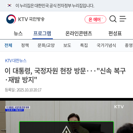
본
메
전
이 누리집은 대한민국 공식 전자정부 누리집입니다.
문
뉴
체
바
바
메
KTV 국민방송
온 에어
로
로
뉴
공식 누리집 주소 확인하기
메뉴 열기
가
가
바
go.kr 주소를 사용하는 누리집은 대한민국 정부기관이 관리하는 누리집입
기
기
로
뉴스
프로그램
온라인콘텐츠
편성표
니다.
가
이밖에 or.kr 또는 .kr등 다른 도메인 주소를 사용하고 있다면 아래 URL에
기
전체
정책
문화/교양
보도
특집
국가기념식
종영
서 도메인 주소를 확인해 보세요
운영중인 공식 누리집보기
KTV 대한뉴스
이 대통령, 국정자원 현장 방문···"신속 복구
·재발 방지"
등록일 : 2025.10.10 20:17