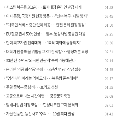
시스템 복구율 30.6%···토지대장 온라인 발급 재개
01:58
이 대통령, 국정자원 현장 방문···"신속 복구·재발 방지"
02:45
"대국민 서비스 중단 없이 제공···안전 문제 원점 점검"
01:50
EU 철강 관세 50% 인상···정부, 통상채널 총동원 대응
02:25
한미 외교차관 전략대화···"북 비핵화에 공통의지"
00:36
대학가 원룸 매물 위법광고 321건 적발···행정처분 요청
02:31
30년 된 주택도 '외국인 관광객' 숙박 가능해진다
02:14
온라인 '가품 화장품' 주의···3년간 447건 상담 접수
01:45
"임신부 타이레놀 먹어도 돼···복용량 준수해야"
02:17
주말 중북부 중심 비···흐리고 선선
01:55
고궁으로 떠나는 시간여행···궁중문화축전
02:08
담배사업법 개정 코앞···합성니코틴 규제 본격화
02:01
가을 단풍철, 등산사고 '주의'···10월 최다 발생
01:42