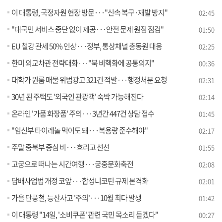
이 대통령, 국정자원 현장 방문···"신속 복구·재발 방지"
02:45
"대국민 서비스 중단 없이 제공···안전 문제 원점 점검"
01:50
EU 철강 관세 50% 인상···정부, 통상채널 총동원 대응
02:25
한미 외교차관 전략대화···"북 비핵화에 공통의지"
00:36
대학가 원룸 매물 위법광고 321건 적발···행정처분 요청
02:31
30년 된 주택도 '외국인 관광객' 숙박 가능해진다
02:14
온라인 '가품 화장품' 주의···3년간 447건 상담 접수
01:45
"임신부 타이레놀 먹어도 돼···복용량 준수해야"
02:17
주말 중북부 중심 비···흐리고 선선
01:55
고궁으로 떠나는 시간여행···궁중문화축전
02:08
담배사업법 개정 코앞···합성니코틴 규제 본격화
02:01
가을 단풍철, 등산사고 '주의'···10월 최다 발생
01:42
이 대통령 "14일, '소비쿠폰' 관련 국민 목소리 듣겠다"
00:27