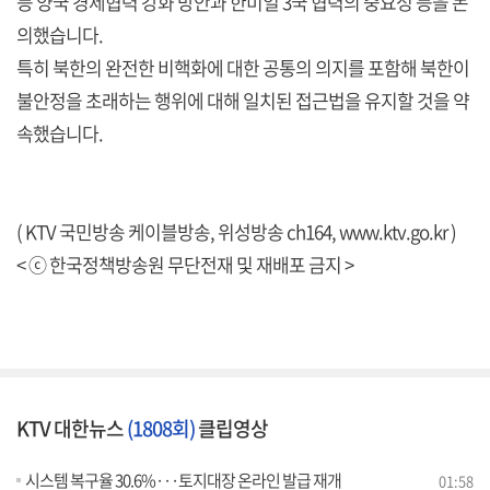
등 양국 경제협력 강화 방안과 한미일 3국 협력의 중요성 등을 논
의했습니다.
특히 북한의 완전한 비핵화에 대한 공통의 의지를 포함해 북한이
불안정을 초래하는 행위에 대해 일치된 접근법을 유지할 것을 약
속했습니다.
( KTV 국민방송 케이블방송, 위성방송 ch164,
www.ktv.go.kr
)
< ⓒ 한국정책방송원 무단전재 및 재배포 금지 >
KTV 대한뉴스
(1808회)
클립영상
시스템 복구율 30.6%···토지대장 온라인 발급 재개
01:58