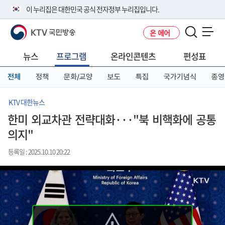
본
메
전
이 누리집은 대한민국 공식 전자정부 누리집입니다.
문
뉴
체
바
바
메
KTV 국민방송
온 에어
로
로
뉴
공식 누리집 주소 확인하기
메뉴 열기
가
가
바
go.kr 주소를 사용하는 누리집은 대한민국 정부기관이 관리하는 누리집입
기
기
로
뉴스
프로그램
온라인콘텐츠
편성표
니다.
가
이밖에 or.kr 또는 .kr등 다른 도메인 주소를 사용하고 있다면 아래 URL에
기
전체
정책
문화/교양
보도
특집
국가기념식
종영
서 도메인 주소를 확인해 보세요
운영중인 공식 누리집보기
KTV 대한뉴스
한미 외교차관 전략대화···"북 비핵화에 공통
의지"
등록일 : 2025.10.10 20:22