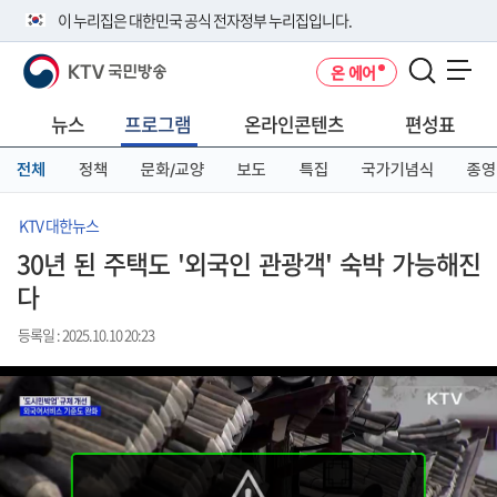
본
메
전
이 누리집은 대한민국 공식 전자정부 누리집입니다.
문
뉴
체
바
바
메
KTV 국민방송
온 에어
로
로
뉴
공식 누리집 주소 확인하기
메뉴 열기
가
가
바
go.kr 주소를 사용하는 누리집은 대한민국 정부기관이 관리하는 누리집입
기
기
로
뉴스
프로그램
온라인콘텐츠
편성표
니다.
가
이밖에 or.kr 또는 .kr등 다른 도메인 주소를 사용하고 있다면 아래 URL에
기
전체
정책
문화/교양
보도
특집
국가기념식
종영
서 도메인 주소를 확인해 보세요
운영중인 공식 누리집보기
KTV 대한뉴스
30년 된 주택도 '외국인 관광객' 숙박 가능해진
다
등록일 : 2025.10.10 20:23