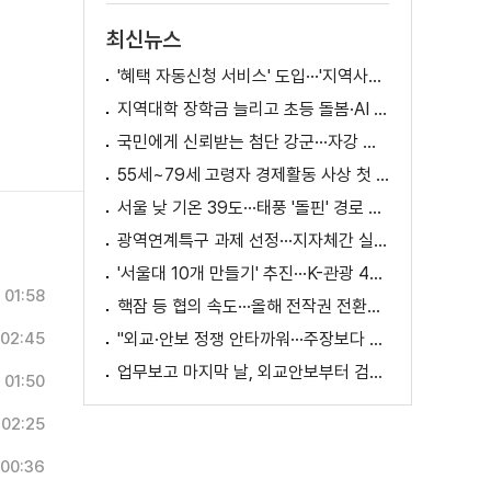
최신뉴스
'혜택 자동신청 서비스' 도입···'지역사랑상품권' 발행 확대
지역대학 장학금 늘리고 초등 돌봄·AI 교육 확대
국민에게 신뢰받는 첨단 강군···자강 국방·미래 전력 강화
55세~79세 고령자 경제활동 사상 첫 1천만 명 돌파
서울 낮 기온 39도···태풍 '돌핀' 경로 변수
광역연계특구 과제 선정···지자체간 실증 협력 확대
'서울대 10개 만들기' 추진···K-관광 4천만 시대 준비
01:58
핵잠 등 협의 속도···올해 전작권 전환시기 결정 추진
02:45
"외교·안보 정쟁 안타까워···주장보다 실천 중요"
업무보고 마지막 날, 외교안보부터 검경까지
01:50
02:25
00:36