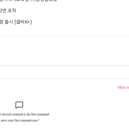
장면 포착
형 출시 [클릭K+]