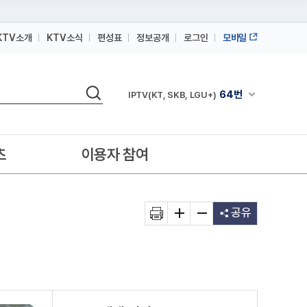
KTV소개
KTV소식
편성표
정보공개
로그인
모바일
164번
스카이라이프
검색
64번
채널안내 펼쳐
IPTV(KT, SKB, LGU+)
164번
스카이라이프
64번
IPTV(KT, SKB, LGU+)
츠
이용자 참여
164번
스카이라이프
공유