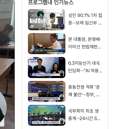
프로그램내 인기뉴스
성인 90.1% 1차 접
종···모레 임신부 사
전예약
문 대통령, 문형배·
이미선 헌법재판관
임명 재가
6.3지방선거 대국
민담화···"AI 악용
가짜뉴스 처벌"
중동전쟁 격화 '경
제 불안'···정부, 금
융·수출입 영향 최
소화
국무회의 최초 생
중계···24시간 SN
S 밀착소통