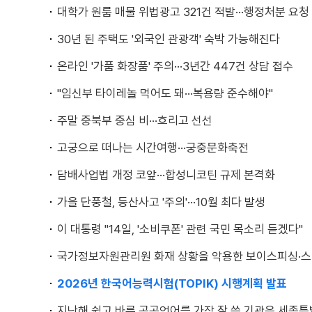
대학가 원룸 매물 위법광고 321건 적발···행정처분 요청
30년 된 주택도 '외국인 관광객' 숙박 가능해진다
온라인 '가품 화장품' 주의···3년간 447건 상담 접수
"임신부 타이레놀 먹어도 돼···복용량 준수해야"
주말 중북부 중심 비···흐리고 선선
고궁으로 떠나는 시간여행···궁중문화축전
담배사업법 개정 코앞···합성니코틴 규제 본격화
가을 단풍철, 등산사고 '주의'···10월 최다 발생
이 대통령 "14일, '소비쿠폰' 관련 국민 목소리 듣겠다"
국가정보자원관리원 화재 상황을 악용한 보이스피싱·스
2026년 한국어능력시험(TOPIK) 시행계획 발표
지난해 쉽고 바른 공공언어를 가장 잘 쓴 기관은 세