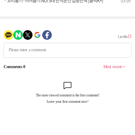
꼬리물기·끼어들기 NO! 5대 반칙운전 집중단속 [클릭K+]
03:09