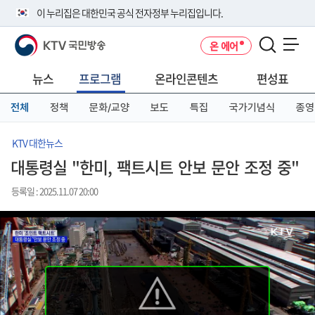
본
메
전
이 누리집은 대한민국 공식 전자정부 누리집입니다.
문
뉴
체
바
바
메
KTV 국민방송
온 에어
로
로
뉴
공식 누리집 주소 확인하기
메뉴 열기
가
가
바
go.kr 주소를 사용하는 누리집은 대한민국 정부기관이 관리하는 누리집입
기
기
로
뉴스
프로그램
온라인콘텐츠
편성표
니다.
가
이밖에 or.kr 또는 .kr등 다른 도메인 주소를 사용하고 있다면 아래 URL에
기
전체
정책
문화/교양
보도
특집
국가기념식
종영
서 도메인 주소를 확인해 보세요
운영중인 공식 누리집보기
KTV 대한뉴스
대통령실 "한미, 팩트시트 안보 문안 조정 중"
등록일 : 2025.11.07 20:00