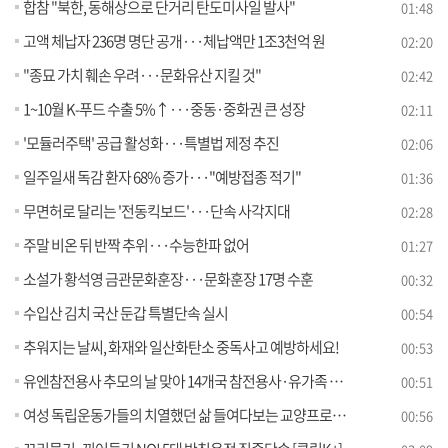
합참 "북한, 동해상으로 단거리 탄도미사일 발사"
01:48
고액 체납자 236명 명단 공개···체납액만 1조3천억 원
02:20
"종묘 가치 훼손 우려···문화유산 지킬 것"
02:42
1~10월 K-푸드 수출 5%↑···중동·중화권 큰 성장
02:11
'모듈러주택' 공급 활성화···특별법 제정 추진
02:06
일주일새 독감 환자 68% 증가···"예방접종 적기"
01:36
무면허로 달리는 '전동킥보드'···단속 사각지대
02:28
주말 비온 뒤 반짝 추위···수능한파 없어
01:27
소설가 황석영 금관문화훈장···문화훈장 17명 수훈
00:32
수입산 김치 국산 둔갑 특별단속 실시
00:54
추워지는 날씨, 화재와 일산화탄소 중독사고 예방하세요!
00:53
유엔참전용사 추모의 날 맞아 14개국 참전용사·유가족 80명 방한
00:51
여성 독립운동가들의 치열했던 삶 들여다보는 교양프로그램 운영
00:56