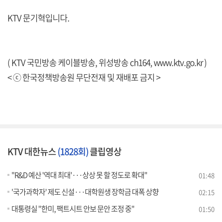
KTV 문기혁입니다.
( KTV 국민방송 케이블방송, 위성방송 ch164,
www.ktv.go.kr
)
< ⓒ 한국정책방송원 무단전재 및 재배포 금지 >
KTV 대한뉴스
(1828회)
클립영상
"R&D 예산 '역대 최대'···상상 못 할 정도로 확대"
01:48
'국가과학자' 제도 신설···대학원생 장학금 대폭 상향
02:15
대통령실 "한미, 팩트시트 안보 문안 조정 중"
01:50