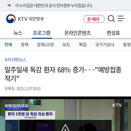
본
메
전
이 누리집은 대한민국 공식 전자정부 누리집입니다.
문
뉴
체
바
바
메
KTV 국민방송
온 에어
로
로
뉴
공식 누리집 주소 확인하기
메뉴 열기
가
가
바
go.kr 주소를 사용하는 누리집은 대한민국 정부기관이 관리하는 누리집입
기
기
로
뉴스
프로그램
온라인콘텐츠
편성표
니다.
가
이밖에 or.kr 또는 .kr등 다른 도메인 주소를 사용하고 있다면 아래 URL에
기
전체
정책
문화/교양
보도
특집
국가기념식
종영
서 도메인 주소를 확인해 보세요
운영중인 공식 누리집보기
KTV 대한뉴스
일주일새 독감 환자 68% 증가···"예방접종
적기"
등록일 : 2025.11.07 20:01