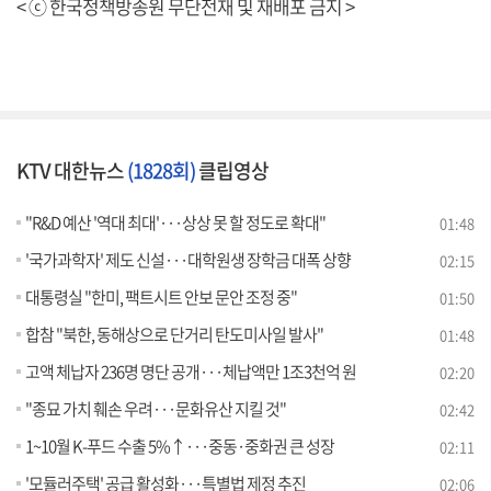
< ⓒ 한국정책방송원 무단전재 및 재배포 금지 >
KTV 대한뉴스
(1828회)
클립영상
"R&D 예산 '역대 최대'···상상 못 할 정도로 확대"
01:48
'국가과학자' 제도 신설···대학원생 장학금 대폭 상향
02:15
대통령실 "한미, 팩트시트 안보 문안 조정 중"
01:50
합참 "북한, 동해상으로 단거리 탄도미사일 발사"
01:48
고액 체납자 236명 명단 공개···체납액만 1조3천억 원
02:20
"종묘 가치 훼손 우려···문화유산 지킬 것"
02:42
1~10월 K-푸드 수출 5%↑···중동·중화권 큰 성장
02:11
'모듈러주택' 공급 활성화···특별법 제정 추진
02:06