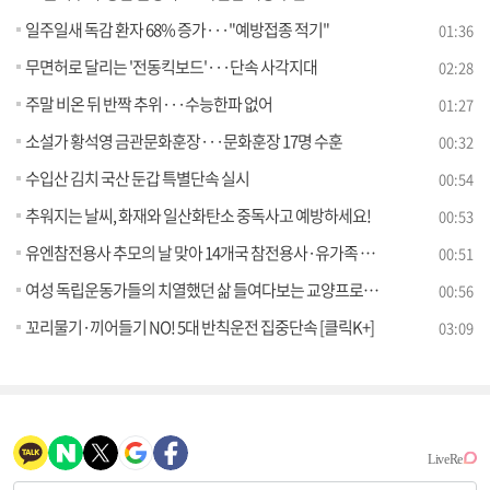
일주일새 독감 환자 68% 증가···"예방접종 적기"
01:36
무면허로 달리는 '전동킥보드'···단속 사각지대
02:28
주말 비온 뒤 반짝 추위···수능한파 없어
01:27
소설가 황석영 금관문화훈장···문화훈장 17명 수훈
00:32
수입산 김치 국산 둔갑 특별단속 실시
00:54
추워지는 날씨, 화재와 일산화탄소 중독사고 예방하세요!
00:53
유엔참전용사 추모의 날 맞아 14개국 참전용사·유가족 80명 방한
00:51
여성 독립운동가들의 치열했던 삶 들여다보는 교양프로그램 운영
00:56
꼬리물기·끼어들기 NO! 5대 반칙운전 집중단속 [클릭K+]
03:09