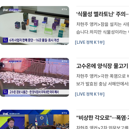
일자리위원회
중앙선거관리위원회
'식물성 멜라토닌' 주의··
행정중심복합도시건설추친위원
회
차현주 앵커>잠을 설치는 사람
습니다.하지만 식물성이라는 
니다.최다희 기자입니다.최다
[LIVE 정책 K 1부]
해에만 135만 명.2021년 
고수온에 양식장 물고기 폐
차현주 앵커>극한 폭염으로 
보가 발효된 충남 서해안에서
원하기로 했습니다.강재이 기자
[LIVE 정책 K 1부]
식장)뜰채로 가두리 안을 훑자
"비상한 각오로"···폭염
차현주 앵커>2차 업무보고를