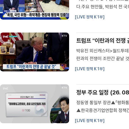
다.주요 현안들, 박원석 전 
>폭염이 연일 이어지는 가운데
[LIVE 정책 K 1부]
었는지, 들어보고 이야기 이어
트럼프 "이란과의 전쟁 곧
박유진 외신캐스터>월드투데이입
란과의 전쟁이 조만간 끝날 
래 버티기는 어려울 것이라며
[LIVE 정책 K 1부]
가 내려갔다며, 전쟁이 끝나면
정부 주요 일정 (26. 08.
정동영 통일부 장관▲「평화통
▲한국중견기업연합회 정책간담
[LIVE 정책 K 1부]