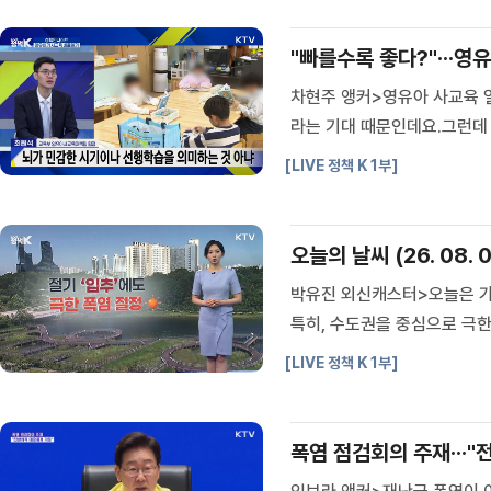
"빠를수록 좋다?"···영
차현주 앵커>영유아 사교육 
라는 기대 때문인데요.그런데
과가 나왔습니다.자세한 내용
[LIVE 정책 K 1부]
다.안녕하세요.(출연: 최원석
오늘의 날씨 (26. 08. 0
박유진 외신캐스터>오늘은 가
특히, 수도권을 중심으로 극
들어 가장 뜨거운 날이 예상
[LIVE 정책 K 1부]
됐습니다.서울은 보름 이상 열
폭염 점검회의 주재···