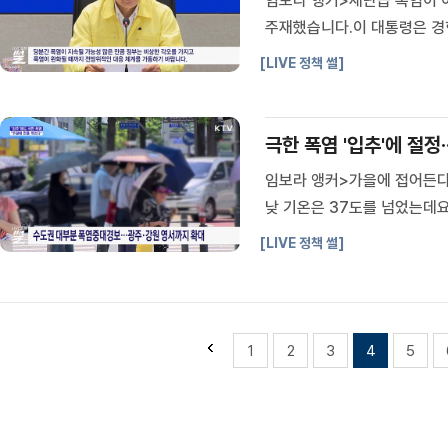
임보라 앵커>재난급 폭염이 
주재했습니다.이 대통령은 경
위적인 대응 체계를 가동할 
[LIVE 정책 썰]
검회의(장소: 6일, 정부서울
극한 폭염 '입추'에 절정·
임보라 앵커>가을에 접어든다는
낮 기온은 37도를 넘었는데
석 기자>쏟아지는 햇빛에 뜨
[LIVE 정책 썰]
는 직사광선에 지열까지 더해지자
1
2
3
4
5