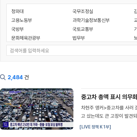
청와대
국무조정실
고용노동부
과학기술정보통신부
국방부
국토교통부
문화체육관광부
법무부
성평등가족부
외교부
통일부
해양수산부
기획예산처
대통령경호처
인사혁신처
지식재산처
2,484
건
국가유산청
국세청
대검찰청
방위사업청
중고차 총액 표시 의무화·
새만금개발청
소방청
차현주 앵커>중고차를 사러 
조달청
질병관리청
고 샀는데도 큰 고장이 발견
개인정보보호위원회
공정거래위원회
기 위해 중고차 거래 제도를
국가지속가능발전위원회
국가테러대책위원회
[LIVE 정책 K 1부]
매년 국내에서 거래되는 중고차
디지털플랫폼정부위원회
민주평화통일자문회의사무처