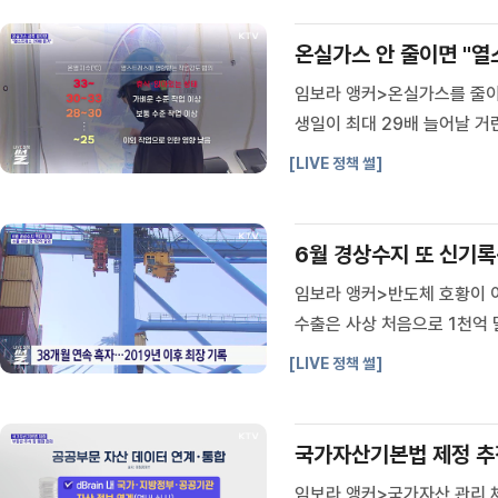
일자리위원회
중앙선거관리위원회
온실가스 안 줄이면 "열
행정중심복합도시건설추친위원
회
임보라 앵커>온실가스를 줄이
생일이 최대 29배 늘어날 거
높아질 것으로 분석됐습니다.
[LIVE 정책 썰]
잠시만 걸어도 숨이 턱 막히는
6월 경상수지 또 신기록·
임보라 앵커>반도체 호황이 
수출은 사상 처음으로 1천억 
로, 역대 가장 많았습니다.통
[LIVE 정책 썰]
대치를 새로 썼습니다.한국은행
국가자산기본법 제정 추진
임보라 앵커>국가자산 관리 체