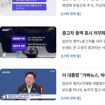
제정해 부동산과 주식, 가상
정리했습니다.조태영 기자>
[LIVE 정책 썰]
부총리 겸 재정경제부 장관이 
중고차 총액 표시 의무화·
임보라 앵커>중고차를 사러 
는데도 큰 고장이 발견되는 
해 중고차 거래 제도를 전면
[LIVE 정책 썰]
에서 거래되는 중고차는 약 2
이 대통령 "가짜뉴스, 
임보라 앵커>이재명 대통령이
보도를 하나도 놓치지 말고 
국민 삶에 피해를 준다면 성
[LIVE 정책 썰]
다.최영은 기자>대통령 주재 