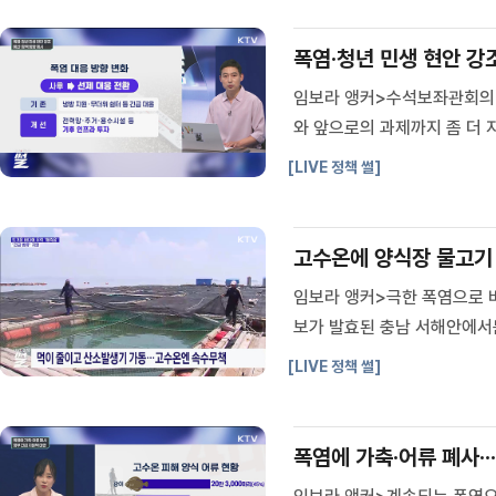
폭염·청년 민생 현안 강조
임보라 앵커>수석보좌관회의 
와 앞으로의 과제까지 좀 더
청년 문제가 함께 언급됐습니
[LIVE 정책 썰]
배경은 무엇입니까?출연:신국진
고수온에 양식장 물고기 폐
임보라 앵커>극한 폭염으로 
보가 발효된 충남 서해안에서
하기로 했습니다.현장을 취재했
[LIVE 정책 썰]
채로 가두리 안을 훑자 배를 
폭염에 가축·어류 폐사··