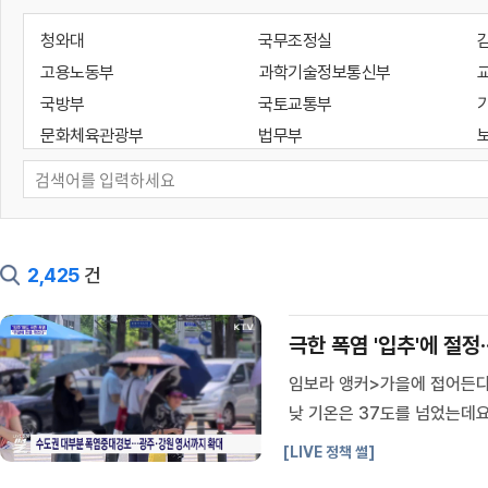
청와대
국무조정실
고용노동부
과학기술정보통신부
국방부
국토교통부
문화체육관광부
법무부
성평등가족부
외교부
통일부
해양수산부
기획예산처
대통령경호처
인사혁신처
지식재산처
2,425
건
국가유산청
국세청
대검찰청
방위사업청
극한 폭염 '입추'에 절정·
새만금개발청
소방청
임보라 앵커>가을에 접어든다는
조달청
질병관리청
낮 기온은 37도를 넘었는데
개인정보보호위원회
공정거래위원회
석 기자>쏟아지는 햇빛에 뜨
국가지속가능발전위원회
국가테러대책위원회
[LIVE 정책 썰]
는 직사광선에 지열까지 더해지자
디지털플랫폼정부위원회
민주평화통일자문회의사무처