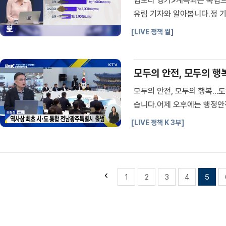
임보라 앵커>계속되는 폭염으
유림 기자와 알아봅니다.정 기
류'를 실시한다고요?폭염에 가
[LIVE 정책 썰]
'긴급방류'란?Q. 양식 물고기,
모두의 안전, 모두의 행복
모두의 안전, 모두의 행복…도
습니다.어제 오후에는 행정안
부처별 상반기 주요 성과와 하
[LIVE 정책 K 3부]
연: 김필성 / 변호사)Q. 행정
1
2
3
4
5