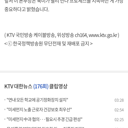
앞서 이 본부장은 북미가 빨리 만나 프로세스를 지속하는 게 가장
중요하다고 밝혔습니다.
( KTV 국민방송 케이블방송, 위성방송 ch164,
www.ktv.go.kr
)
< ⓒ 한국정책방송원 무단전재 및 재배포 금지 >
KTV 대한뉴스
(176회)
클립영상
"연내 모든 학교에 공기정화장치 설치"
03:28
"미세먼지 노출 근로자 건강보호 최우선"
02:54
"미세먼지 中과 협의···필요시 추경 긴급 편성"
02:25