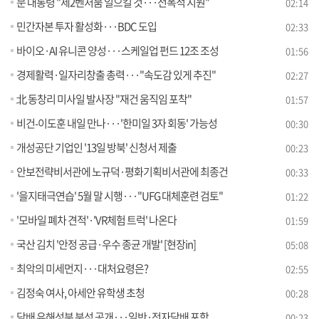
문 대통령 "제2벤처붐 일으킬 것···전폭적 지원"
02:14
민간자본 투자 활성화···BDC 도입
02:33
바이오·AI 유니콘 양성···스케일업 펀드 12조 조성
01:56
경제활력·일자리창출 총력···"속도감 있게 추진"
02:27
北 동창리 미사일 발사장 "재건 움직임 포착"
01:57
비건-이도훈 내일 만나···'한미일 3자 회동' 가능성
00:30
개성공단 기업인 '13일 방북' 신청서 제출
00:23
안보전략비서관에 노규덕·평화기획비서관에 최종건
00:33
'을지태극연습' 5월 말 시행···"UFG 대체훈련 검토"
01:22
'모바일 폐차 견적'·'VR체험 트럭' 나온다
01:59
국산 김치 '안정 공급·우수 종균 개발' [현장in]
05:08
최악의 미세먼지···대처요령은?
02:55
김정숙 여사, 아세안 유학생 초청
00:28
담배 유해성분 분석 공개···일반·전자담배 포함
00:23