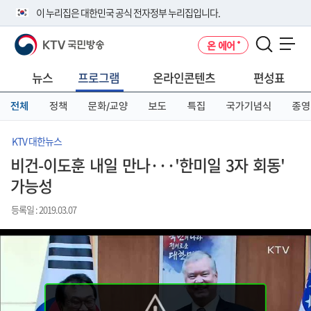
본
메
전
이 누리집은 대한민국 공식 전자정부 누리집입니다.
문
뉴
체
바
바
메
KTV 국민방송
온 에어
로
로
뉴
공식 누리집 주소 확인하기
메뉴 열기
가
가
바
go.kr 주소를 사용하는 누리집은 대한민국 정부기관이 관리하는 누리집입
기
기
로
뉴스
프로그램
온라인콘텐츠
편성표
니다.
가
이밖에 or.kr 또는 .kr등 다른 도메인 주소를 사용하고 있다면 아래 URL에
기
전체
정책
문화/교양
보도
특집
국가기념식
종영
서 도메인 주소를 확인해 보세요
운영중인 공식 누리집보기
KTV 대한뉴스
비건-이도훈 내일 만나···'한미일 3자 회동'
가능성
등록일 : 2019.03.07