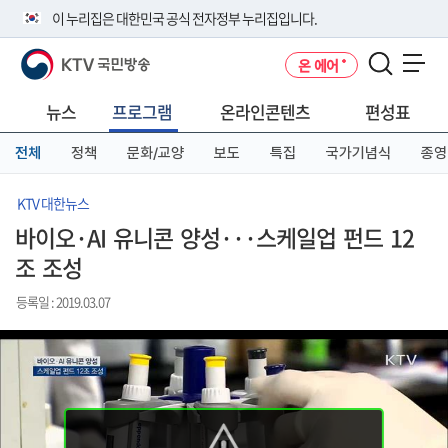
본
메
전
이 누리집은 대한민국 공식 전자정부 누리집입니다.
문
뉴
체
바
바
메
KTV 국민방송
온 에어
로
로
뉴
공식 누리집 주소 확인하기
메뉴 열기
가
가
바
go.kr 주소를 사용하는 누리집은 대한민국 정부기관이 관리하는 누리집입
기
기
로
뉴스
프로그램
온라인콘텐츠
편성표
니다.
가
이밖에 or.kr 또는 .kr등 다른 도메인 주소를 사용하고 있다면 아래 URL에
기
전체
정책
문화/교양
보도
특집
국가기념식
종영
서 도메인 주소를 확인해 보세요
운영중인 공식 누리집보기
KTV 대한뉴스
바이오·AI 유니콘 양성···스케일업 펀드 12
조 조성
등록일 : 2019.03.07