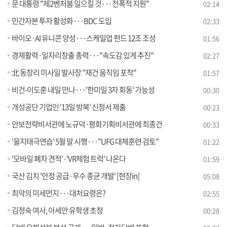
문 대통령 "제2벤처붐 일으킬 것···전폭적 지원"
02:14
민간자본 투자 활성화···BDC 도입
02:33
바이오·AI 유니콘 양성···스케일업 펀드 12조 조성
01:56
경제활력·일자리창출 총력···"속도감 있게 추진"
02:27
北 동창리 미사일 발사장 "재건 움직임 포착"
01:57
비건-이도훈 내일 만나···'한미일 3자 회동' 가능성
00:30
개성공단 기업인 '13일 방북' 신청서 제출
00:23
안보전략비서관에 노규덕·평화기획비서관에 최종건
00:33
'을지태극연습' 5월 말 시행···"UFG 대체훈련 검토"
01:22
'모바일 폐차 견적'·'VR체험 트럭' 나온다
01:59
국산 김치 '안정 공급·우수 종균 개발' [현장in]
05:08
최악의 미세먼지···대처요령은?
02:55
김정숙 여사, 아세안 유학생 초청
00:28