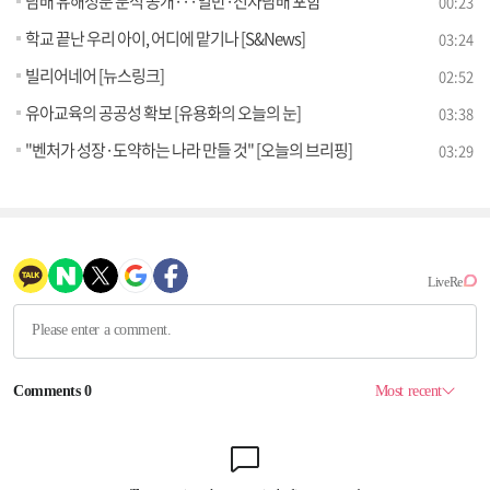
담배 유해성분 분석 공개···일반·전자담배 포함
00:23
학교 끝난 우리 아이, 어디에 맡기나 [S&News]
03:24
빌리어네어 [뉴스링크]
02:52
유아교육의 공공성 확보 [유용화의 오늘의 눈]
03:38
"벤처가 성장·도약하는 나라 만들 것" [오늘의 브리핑]
03:29