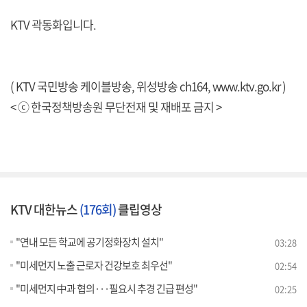
KTV 곽동화입니다.
( KTV 국민방송 케이블방송, 위성방송 ch164,
www.ktv.go.kr
)
< ⓒ 한국정책방송원 무단전재 및 재배포 금지 >
KTV 대한뉴스
(176회)
클립영상
"연내 모든 학교에 공기정화장치 설치"
03:28
"미세먼지 노출 근로자 건강보호 최우선"
02:54
"미세먼지 中과 협의···필요시 추경 긴급 편성"
02:25