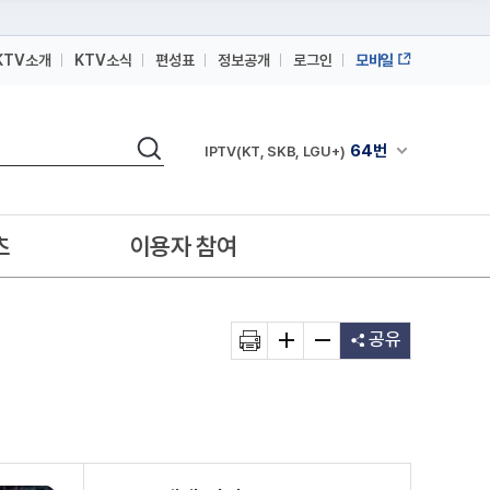
KTV소개
KTV소식
편성표
정보공개
로그인
모바일
164번
스카이라이프
검색
64번
채널안내 펼쳐
IPTV(KT, SKB, LGU+)
164번
스카이라이프
64번
IPTV(KT, SKB, LGU+)
츠
이용자 참여
164번
스카이라이프
공유