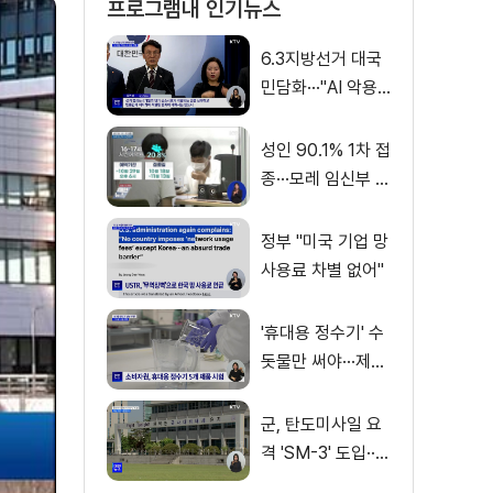
프로그램내 인기뉴스
6.3지방선거 대국
민담화···"AI 악용
가짜뉴스 처벌"
성인 90.1% 1차 접
종···모레 임신부 사
전예약
정부 "미국 기업 망
사용료 차별 없어"
'휴대용 정수기' 수
돗물만 써야···제품
별 성능 차이
군, 탄도미사일 요
격 'SM-3' 도입···
이지스함 탑재