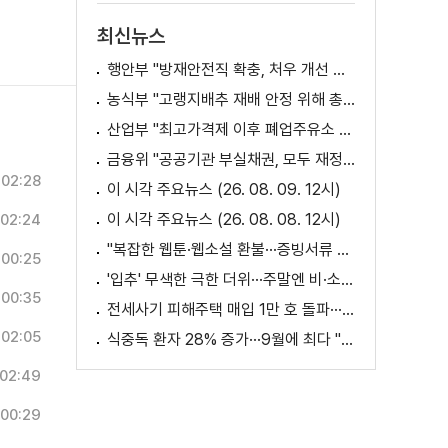
최신뉴스
행안부 "방재안전직 확충, 처우 개선 등 위한 제도개선 추진"
농식부 "고랭지배추 재배 안정 위해 총력···배추가격 점차 안정세"
산업부 "최고가격제 이후 폐업주유소 증가? 사실 아냐"
금융위 "공공기관 부실채권, 모두 재정으로 보전되는 것 아냐"
02:28
이 시각 주요뉴스 (26. 08. 09. 12시)
이 시각 주요뉴스 (26. 08. 08. 12시)
02:24
"복잡한 웹툰·웹소설 환불···증빙서류 요구까지"
00:25
'입추' 무색한 극한 더위···주말엔 비·소나기
00:35
전세사기 피해주택 매입 1만 호 돌파···피해 지원 속도
02:05
식중독 환자 28% 증가···9월에 최다 "입추 방심 금물"
02:49
00:29