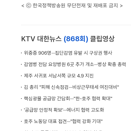
< ⓒ 한국정책방송원 무단전재 및 재배포 금지 >
KTV 대한뉴스
(868회)
클립영상
위중증 906명···집단감염 유발 시 구상권 행사
감염병 전담 요양병원 6곳 추가 개소···병상 확충 총력
제주 서귀포 서남서쪽 규모 4.9 지진
김 총리 "피해 신속점검···비상근무태세 여진대비"
핵심광물 공급망 간담회···"한-호주 협력 확대"
'공급망 안정적 확보'···에너지 협력 고도화
호주 노동당 대표 접견···"협력 강화 기대"