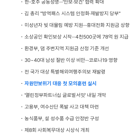
한-호주 공동성명···'안보·보건' 협력 확대
김 총리 "방역패스 시스템 안정화·재발방지 당부"
미성년자 빚 대물림 예방 지원···휴대전화 지원금 상향
소상공인 확인보상 시작···4천500곳에 78억 원 지급
환경부, 댐 주변지역 지원금 산정 기준 개선
30~40대 남성 절반 이상 비만···코로나19 영향
전 국가 대상 특별해외여행주의보 재발령
자원안보위기 대응 첫 모의훈련 실시
'열린정부파트너십 글로벌서밋' 내일 개막
고용부, 여수산단 폭발 사고 대책 마련
농식품부, 설 성수품 수급 안정반 구성
제8회 사회복무대상 시상식 개최