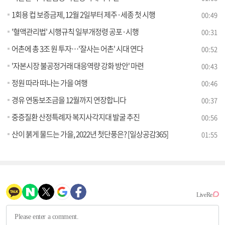
1회용 컵 보증금제, 12월 2일부터 제주·세종 첫 시행
00:49
'혈액관리법' 시행규칙 일부개정령 공포·시행
00:31
어촌에 총 3조 원 투자…'잘사는 어촌' 시대 연다
00:52
'자본시장 불공정거래 대응역량 강화 방안' 마련
00:43
정원 따라 떠나는 가을 여행
00:46
경유 연동보조금을 12월까지 연장합니다
00:37
중증질환 산정특례자 복지사각지대 발굴 추진
00:56
산이 붉게 물드는 가을, 2022년 첫단풍은? [일상공감365]
01:55