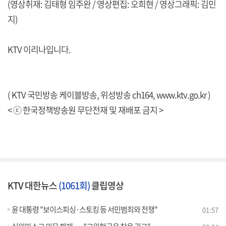
(영상취재: 김태형 임주완 / 영상편집: 오희현 / 영상그래픽: 김민
지)
KTV 이리나입니다.
( KTV 국민방송 케이블방송, 위성방송 ch164,
www.ktv.go.kr
)
< ⓒ 한국정책방송원 무단전재 및 재배포 금지 >
KTV 대한뉴스
(1061회)
클립영상
윤 대통령 "보이스피싱·스토킹 등 서민범죄와 전쟁"
01:57