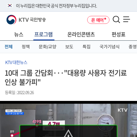
본
메
전
이 누리집은 대한민국 공식 전자정부 누리집입니다.
문
뉴
체
바
바
메
KTV 국민방송
온 에어
로
로
뉴
공식 누리집 주소 확인하기
메뉴 열기
가
가
바
go.kr 주소를 사용하는 누리집은 대한민국 정부기관이 관리하는 누리집입
기
기
로
뉴스
프로그램
온라인콘텐츠
편성표
니다.
가
이밖에 or.kr 또는 .kr등 다른 도메인 주소를 사용하고 있다면 아래 URL에
기
전체
정책
문화/교양
보도
특집
국가기념식
종영
서 도메인 주소를 확인해 보세요
운영중인 공식 누리집보기
KTV 대한뉴스
10대 그룹 간담회···"대용량 사용자 전기료
인상 불가피"
등록일 : 2022.09.26