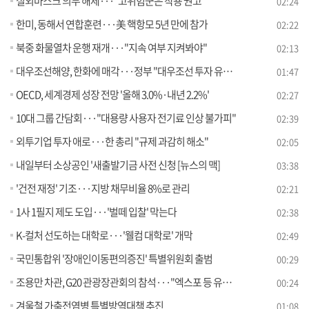
실외마스크 의무 해제···"고위험군은 착용 권고"
02:24
한미, 동해서 연합훈련···美 핵항모 5년 만에 참가
02:22
북중 화물열차 운행 재개···"지속 여부 지켜봐야"
02:13
대우조선해양, 한화에 매각···정부 "대우조선 투자 유치 논의"
01:47
OECD, 세계경제 성장 전망 '올해 3.0%·내년 2.2%'
02:27
10대 그룹 간담회···"대용량 사용자 전기료 인상 불가피"
02:39
외투기업 투자 애로···한 총리 "규제 과감히 해소"
02:05
내일부터 소상공인 '새출발기금 사전 신청 [뉴스의 맥]
03:38
'건전 재정' 기조···지방 채무비율 8%로 관리
02:21
1사 1필지 제도 도입···'벌떼 입찰' 막는다
02:38
K-컬처 선도하는 대학로···'웰컴 대학로' 개막
02:49
국민통합위 '장애인이동편의증진' 특별위원회 출범
00:29
조용만 차관, G20 관광장관회의 참석···"엑스포 등 유치 홍보"
00:24
겨울철 가축전염병 특별방역대책 추진
01:08