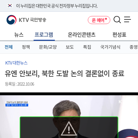
본
메
전
이 누리집은 대한민국 공식 전자정부 누리집입니다.
문
뉴
체
바
바
메
KTV 국민방송
온 에어
로
로
뉴
공식 누리집 주소 확인하기
메뉴 열기
가
가
바
go.kr 주소를 사용하는 누리집은 대한민국 정부기관이 관리하는 누리집입
기
기
로
뉴스
프로그램
온라인콘텐츠
편성표
니다.
가
이밖에 or.kr 또는 .kr등 다른 도메인 주소를 사용하고 있다면 아래 URL에
기
전체
정책
문화/교양
보도
특집
국가기념식
종영
서 도메인 주소를 확인해 보세요
운영중인 공식 누리집보기
KTV 대한뉴스
유엔 안보리, 북한 도발 논의 결론없이 종료
등록일 : 2022.10.06