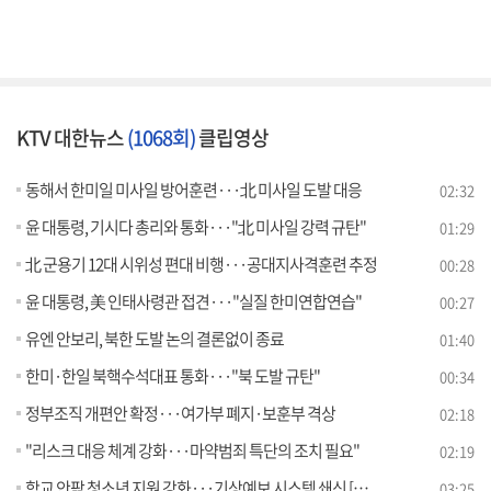
KTV 대한뉴스
(1068회)
클립영상
동해서 한미일 미사일 방어훈련···北 미사일 도발 대응
02:32
윤 대통령, 기시다 총리와 통화···"北 미사일 강력 규탄"
01:29
北 군용기 12대 시위성 편대 비행···공대지사격훈련 추정
00:28
윤 대통령, 美 인태사령관 접견···"실질 한미연합연습"
00:27
유엔 안보리, 북한 도발 논의 결론없이 종료
01:40
한미·한일 북핵수석대표 통화···"북 도발 규탄"
00:34
정부조직 개편안 확정···여가부 폐지·보훈부 격상
02:18
"리스크 대응 체계 강화···마약범죄 특단의 조치 필요"
02:19
학교 안팎 청소년 지원 강화···기상예보 시스템 쇄신 [뉴스의 맥]
03:25