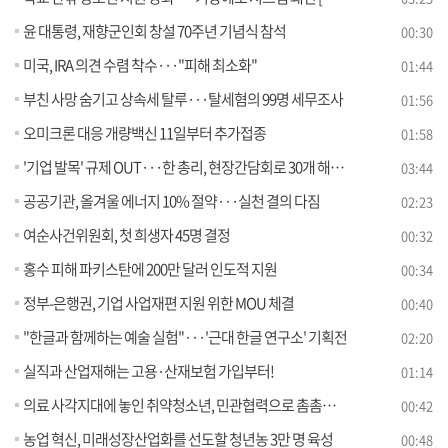
윤 대통령, 재향군인회 창설 70주년 기념식 참석
00:30
미국, IRA 의견 수렴 착수···"피해 최소화"
01:44
부친 사망 숨기고 상속세 탈루···탈세혐의 99명 세무조사
01:56
오미크론 대응 개량백신 11일부터 추가접종
01:58
'기업 발목' 규제 OUT···한 총리, 현장간담회로 30개 해결 [정책현장+]
03:44
공공기관, 올겨울 에너지 10% 절약···실천 결의 다짐
02:23
여순사건위원회, 첫 희생자 45명 결정
00:32
홍수 피해 파키스탄에 200만 달러 인도적 지원
00:34
정부-은행권, 기업 사업재편 지원 위한 MOU 체결
00:40
"한글과 함께하는 예술 실험"···'근대 한글 연구소' 기획전
02:20
실직과 산업재해는 고용·산재보험 가입부터!
01:14
의료 사각지대에 놓인 취약청소년, 민관협력으로 촘촘하게 지원
00:42
농업 혁신, 미래성장산업화를 선도할 청년농 3만 명 육성
00:48