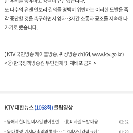
한 우려를 공유하고 강력히 규탄했습니다.
또 다수의 유엔 안보리 결의를 명백히 위반하는 이러한 도발을 즉
각 중단할 것을 촉구하면서 양자·3자간 소통과 공조를 지속해 나
가기로 했습니다.
( KTV 국민방송 케이블방송, 위성방송 ch164,
www.ktv.go.kr
)
< ⓒ 한국정책방송원 무단전재 및 재배포 금지 >
KTV 대한뉴스
(1068회)
클립영상
동해서 한미일 미사일 방어훈련···北 미사일 도발 대응
02:32
윤 대통령, 기시다 총리와 통화···"北 미사일 강력 규탄"
01:29