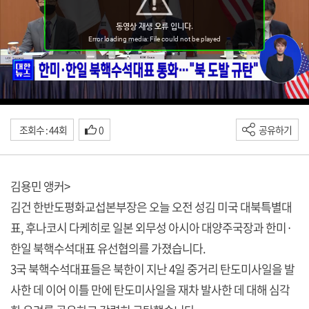
조회수 : 44회
0
공유하기
김용민 앵커>
김건 한반도평화교섭본부장은 오늘 오전 성김 미국 대북특별대
표, 후나코시 다케히로 일본 외무성 아시아 대양주국장과 한미·
한일 북핵수석대표 유선협의를 가졌습니다.
3국 북핵수석대표들은 북한이 지난 4일 중거리 탄도미사일을 발
사한 데 이어 이틀 만에 탄도미사일을 재차 발사한 데 대해 심각