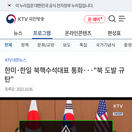
본
메
전
이 누리집은 대한민국 공식 전자정부 누리집입니다.
문
뉴
체
바
바
메
KTV 국민방송
온 에어
로
로
뉴
공식 누리집 주소 확인하기
메뉴 열기
가
가
바
go.kr 주소를 사용하는 누리집은 대한민국 정부기관이 관리하는 누리집입
기
기
로
뉴스
프로그램
온라인콘텐츠
편성표
니다.
가
이밖에 or.kr 또는 .kr등 다른 도메인 주소를 사용하고 있다면 아래 URL에
기
전체
정책
문화/교양
보도
특집
국가기념식
종영
서 도메인 주소를 확인해 보세요
운영중인 공식 누리집보기
KTV 대한뉴스
한미·한일 북핵수석대표 통화···"북 도발 규
탄"
등록일 : 2022.10.06