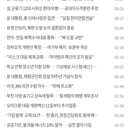
北 군용기 12대 시위성 편대 비행···공대지사격훈련 추정
00:28
윤 대통령, 美 인태사령관 접견···"실질 한미연합연습"
00:27
유엔 안보리, 북한 도발 논의 결론없이 종료
01:40
한미·한일 북핵수석대표 통화···"북 도발 규탄"
00:34
정부조직 개편안 확정···여가부 폐지·보훈부 격상
02:18
"리스크 대응 체계 강화···마약범죄 특단의 조치 필요"
02:19
학교 안팎 청소년 지원 강화···기상예보 시스템 쇄신 [뉴스의 맥]
03:25
윤 대통령, 재향군인회 창설 70주년 기념식 참석
00:30
미국, IRA 의견 수렴 착수···"피해 최소화"
01:44
부친 사망 숨기고 상속세 탈루···탈세혐의 99명 세무조사
01:56
오미크론 대응 개량백신 11일부터 추가접종
01:58
'기업 발목' 규제 OUT···한 총리, 현장간담회로 30개 해결 [정책현장+]
03:44
공공기관, 올겨울 에너지 10% 절약···실천 결의 다짐
02:23