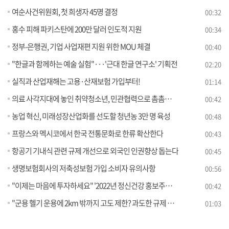
여순사건위원회, 첫 희생자 45명 결정
00:32
홍수 피해 파키스탄에 200만 달러 인도적 지원
00:34
정부-은행권, 기업 사업재편 지원 위한 MOU 체결
00:40
"한글과 함께하는 예술 실험"···'근대 한글 연구소' 기획전
02:20
실직과 산업재해는 고용·산재보험 가입부터!
01:14
의료 사각지대에 놓인 취약청소년, 민관협력으로 촘촘하게 지원
00:42
농업 혁신, 미래성장산업화를 선도할 청년농 3만 명 육성
00:48
프랑스와 멕시코에서 한국 전통문화로 한류 확산한다
00:43
항공기 기내식 관련 규제 개선으로 외국인 인권향상 돕는다
00:45
생명보험회사의 저축성보험 가입 소비자 유의사항
00:56
"이제는 마음에 투자하세요" '2022년 정신건강 홍보주간' 시작
00:42
"군용 헬기 운용에 2km 밖까지 고도 제한? 과도한 규제 해소해야"
01:03