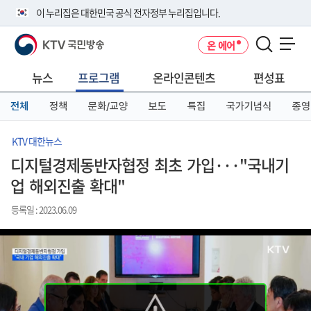
본
메
전
이 누리집은 대한민국 공식 전자정부 누리집입니다.
문
뉴
체
바
바
메
KTV 국민방송
온 에어
로
로
뉴
공식 누리집 주소 확인하기
메뉴 열기
가
가
바
go.kr 주소를 사용하는 누리집은 대한민국 정부기관이 관리하는 누리집입
기
기
로
뉴스
프로그램
온라인콘텐츠
편성표
니다.
가
이밖에 or.kr 또는 .kr등 다른 도메인 주소를 사용하고 있다면 아래 URL에
기
전체
정책
문화/교양
보도
특집
국가기념식
종영
서 도메인 주소를 확인해 보세요
운영중인 공식 누리집보기
KTV 대한뉴스
디지털경제동반자협정 최초 가입···"국내기
업 해외진출 확대"
등록일 : 2023.06.09