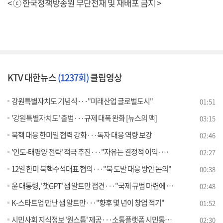
< ⓒ 한국정책방송원 무단전재 및 재배포 금지 >
KTV 대한뉴스
(1237회)
클립영상
강원특별자치도 기념식···"미래산업 글로벌도시"
01:51
'강원특별자치도' 출범···규제 대폭 완화 [뉴스의 맥]
03:15
북핵 대응 한미일 협력 강화···독자 대응 역량 보강
02:46
'인도-태평양 전략' 적극 추진···"자유는 결정적 이익·생존 문제"
02:27
12일 한미 북핵수석대표 협의···"북 도발 대응 방안 논의"
00:38
윤 대통령, '챗GPT' 샘 알트만 접견···"국제 규범 마련에 속도"
02:48
K-스타트업 만난 샘 알트만···"향후 몇 년이 창업 적기"
01:52
시민사회 지식정보 '원스톱' 제공···소통플랫폼 시민통통 오픈
02:30