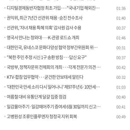
디지털경제동반자협정 최초 가입···"국내기업 해외진출 확대"
01:36
권익위, 최근 7년간 선관위 채용·승진 전수조사
01:40
선관위, '자녀 채용 특혜 의혹' 감사원 감사 수용
00:37
영국서 만나는 청와대···K-관광 로드쇼 개최
01:46
대한민국, 유네스코 문화다양성 협약 정부간위원회 위원국 선출
00:31
"북한 주민 추정 시신 1구 송환 방침···답신 요구"
00:37
국방부, 정책자문위 전체회의 개최···각계 전문가 의견 수렴
00:42
KTV-합참 업무협약···굳건한 안보태세 알린다
00:32
'대한민국 만세 소리 다시 일어나니' 제97주년 6·10만세운동 기념식
01:03
여름철 대비 유통단계 달걀 집중 점검
00:40
일감몰아주기·일감떼어주기 증여세 6월 30일까지 신고·납부하세요
00:41
고병원성 조류인플루엔자 청정국 지위 회복
00:49