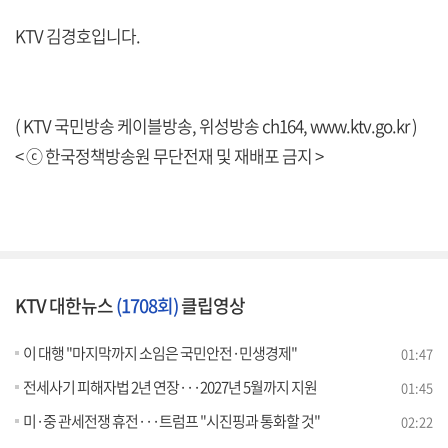
KTV 김경호입니다.
( KTV 국민방송 케이블방송, 위성방송 ch164,
www.ktv.go.kr
)
< ⓒ 한국정책방송원 무단전재 및 재배포 금지 >
KTV 대한뉴스
(1708회)
클립영상
이 대행 "마지막까지 소임은 국민안전·민생경제"
01:47
전세사기 피해자법 2년 연장···2027년 5월까지 지원
01:45
미·중 관세전쟁 휴전···트럼프 "시진핑과 통화할 것"
02:22