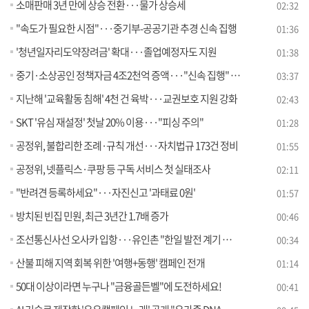
소매판매 3년 만에 상승 전환···물가 상승세
02:32
"속도가 필요한 시점"···중기부-공공기관 추경 신속 집행
01:36
'청년일자리도약장려금' 확대···졸업예정자도 지원
01:38
중기·소상공인 정책자금 4조2천억 증액···"신속 집행" [뉴스의 맥]
03:37
지난해 '교육활동 침해' 4천 건 육박···교권보호 지원 강화
02:43
SKT '유심 재설정' 첫날 20% 이용···"피싱 주의"
01:28
공정위, 불합리한 조례·규칙 개선···자치법규 173건 정비
01:55
공정위, 넷플릭스·쿠팡 등 구독 서비스 첫 실태조사
02:11
"반려견 등록하세요"···자진신고 '과태료 0원'
01:57
방치된 빈집 민원, 최근 3년간 1.7배 증가
00:46
조선통신사선 오사카 입항···유인촌 "한일 발전 계기 마련하길"
00:34
산불 피해 지역 회복 위한 '여행+동행' 캠페인 전개
01:14
50대 이상이라면 누구나 "금융골든벨"에 도전하세요!
00:41