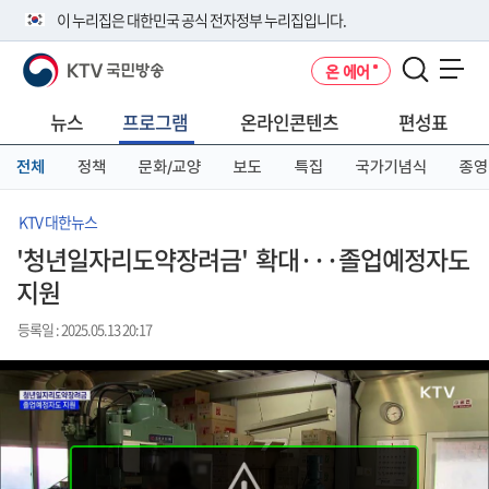
본
메
전
이 누리집은 대한민국 공식 전자정부 누리집입니다.
문
뉴
체
바
바
메
KTV 국민방송
온 에어
로
로
뉴
공식 누리집 주소 확인하기
메뉴 열기
가
가
바
go.kr 주소를 사용하는 누리집은 대한민국 정부기관이 관리하는 누리집입
기
기
로
뉴스
프로그램
온라인콘텐츠
편성표
니다.
가
이밖에 or.kr 또는 .kr등 다른 도메인 주소를 사용하고 있다면 아래 URL에
기
전체
정책
문화/교양
보도
특집
국가기념식
종영
서 도메인 주소를 확인해 보세요
운영중인 공식 누리집보기
KTV 대한뉴스
'청년일자리도약장려금' 확대···졸업예정자도
지원
등록일 : 2025.05.13 20:17