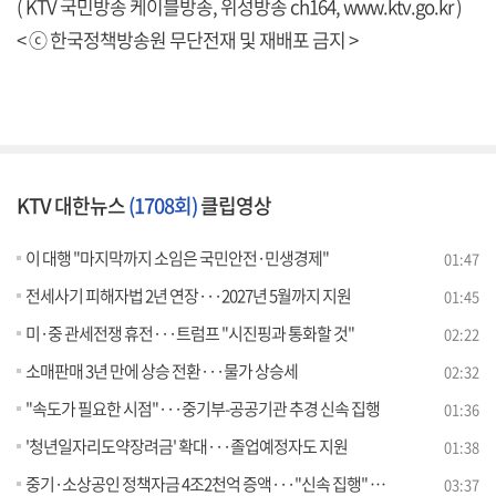
( KTV 국민방송 케이블방송, 위성방송 ch164,
www.ktv.go.kr
)
< ⓒ 한국정책방송원 무단전재 및 재배포 금지 >
KTV 대한뉴스
(1708회)
클립영상
이 대행 "마지막까지 소임은 국민안전·민생경제"
01:47
전세사기 피해자법 2년 연장···2027년 5월까지 지원
01:45
미·중 관세전쟁 휴전···트럼프 "시진핑과 통화할 것"
02:22
소매판매 3년 만에 상승 전환···물가 상승세
02:32
"속도가 필요한 시점"···중기부-공공기관 추경 신속 집행
01:36
'청년일자리도약장려금' 확대···졸업예정자도 지원
01:38
중기·소상공인 정책자금 4조2천억 증액···"신속 집행" [뉴스의 맥]
03:37