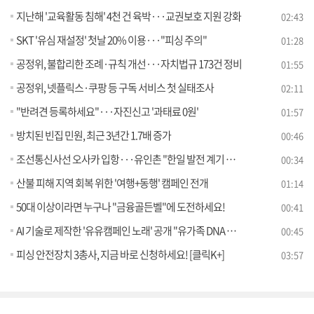
지난해 '교육활동 침해' 4천 건 육박···교권보호 지원 강화
02:43
SKT '유심 재설정' 첫날 20% 이용···"피싱 주의"
01:28
공정위, 불합리한 조례·규칙 개선···자치법규 173건 정비
01:55
공정위, 넷플릭스·쿠팡 등 구독 서비스 첫 실태조사
02:11
"반려견 등록하세요"···자진신고 '과태료 0원'
01:57
방치된 빈집 민원, 최근 3년간 1.7배 증가
00:46
조선통신사선 오사카 입항···유인촌 "한일 발전 계기 마련하길"
00:34
산불 피해 지역 회복 위한 '여행+동행' 캠페인 전개
01:14
50대 이상이라면 누구나 "금융골든벨"에 도전하세요!
00:41
AI 기술로 제작한 '유유캠페인 노래' 공개 "유가족 DNA 시료채취에 동참해 주세요!"
00:45
피싱 안전장치 3총사, 지금 바로 신청하세요! [클릭K+]
03:57