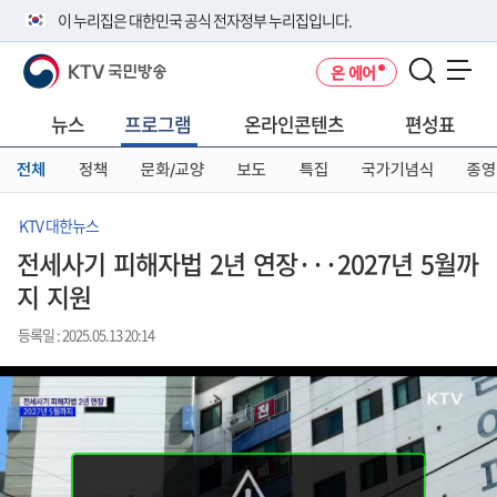
본
메
전
이 누리집은 대한민국 공식 전자정부 누리집입니다.
문
뉴
체
바
바
메
KTV 국민방송
온 에어
로
로
뉴
공식 누리집 주소 확인하기
메뉴 열기
가
가
바
go.kr 주소를 사용하는 누리집은 대한민국 정부기관이 관리하는 누리집입
기
기
로
뉴스
프로그램
온라인콘텐츠
편성표
니다.
가
이밖에 or.kr 또는 .kr등 다른 도메인 주소를 사용하고 있다면 아래 URL에
기
전체
정책
문화/교양
보도
특집
국가기념식
종영
서 도메인 주소를 확인해 보세요
운영중인 공식 누리집보기
KTV 대한뉴스
전세사기 피해자법 2년 연장···2027년 5월까
지 지원
등록일 : 2025.05.13 20:14