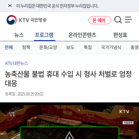
본
메
전
이 누리집은 대한민국 공식 전자정부 누리집입니다.
문
뉴
체
바
바
메
KTV 국민방송
온 에어
로
로
뉴
공식 누리집 주소 확인하기
메뉴 열기
가
가
바
go.kr 주소를 사용하는 누리집은 대한민국 정부기관이 관리하는 누리집입
기
기
로
뉴스
프로그램
온라인콘텐츠
편성표
니다.
가
이밖에 or.kr 또는 .kr등 다른 도메인 주소를 사용하고 있다면 아래 URL에
기
전체
정책
문화/교양
보도
특집
국가기념식
종영
서 도메인 주소를 확인해 보세요
운영중인 공식 누리집보기
KTV 대한뉴스
농축산물 불법 휴대 수입 시 형사 처벌로 엄정
대응
등록일 : 2025.09.29 20:02