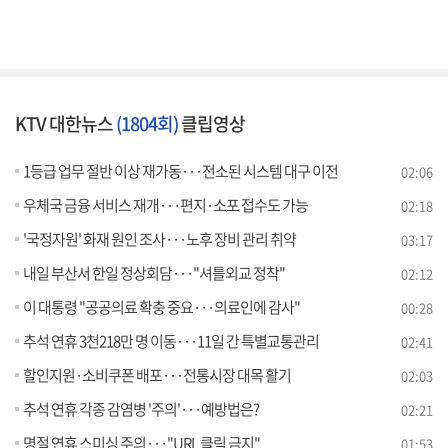
KTV 대한뉴스
(1804회)
클립영상
1등급 업무 절반 이상 재가동···전소된 시스템 대구 이전
02:06
우체국 금융 서비스 재개···편지·소포 접수도 가능
02:18
'국정자원' 화재 원인 조사···노후 장비 관리 취약
03:17
내일 부산서 한일 정상회담···"셔틀외교 정착"
02:12
이 대통령 "공공의료 확충 중요···의료인에 감사"
00:28
추석 연휴 3천218만 명 이동···11일 간 특별교통관리
02:41
할인지원·소비쿠폰 배포···전통시장 대목 활기
02:03
추석 연휴 각종 감염병 '주의'···예방법은?
02:21
명절 연휴 스미싱 주의···"URL 클릭 금지"
01:53