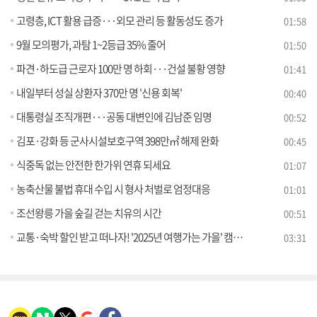
고령층, ICT 활용 급증···외모 관리 등 활동성도 증가
01:58
9월 모의평가, 과탐 1~2등급 35% 줄어
01:50
파견·하도급 근로자 100만 명 하회···건설 불황 영향
01:41
내일부터 성실 상환자 370만 명 '신용 회복'
00:40
대통령실 조직개편···공동 대변인에 김남준 임명
00:52
김포·강화 등 군사시설보호구역 398만㎡ 해제 완화
00:45
식중독 없는 안전한 한가위 연휴 되세요
01:07
농축산물 불법 휴대 수입 시 형사 처벌로 엄정대응
01:01
조선왕릉 가을 숲길 걷는 치유의 시간
00:51
교통·숙박 할인 받고 떠나자! '2025년 여행가는 가을' 캠페인 [클릭K+]
03:31