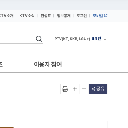
KTV소개
KTV소식
편성표
정보공개
로그인
모바일
164번
스카이라이프
64번
IPTV(KT, SKB, LGU+)
검색
164번
채널안내 펼쳐
스카이라이프
64번
IPTV(KT, SKB, LGU+)
164번
스카이라이프
츠
이용자 참여
공유