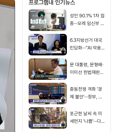
프로그램내 인기뉴스
성인 90.1% 1차 접
종···모레 임신부 사
전예약
6.3지방선거 대국
민담화···"AI 악용
가짜뉴스 처벌"
문 대통령, 문형배·
이미선 헌법재판관
임명 재가
중동전쟁 격화 '경
제 불안'···정부, 금
융·수출입 영향 최
소화
포근한 날씨 속 미
세먼지 '나쁨'···다
음 주 전국 비