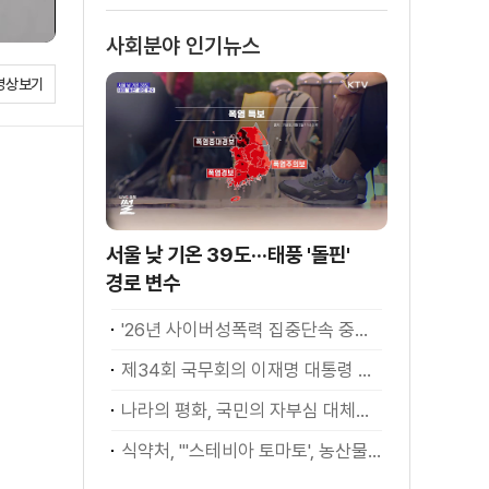
사회분야 인기뉴스
영상보기
서울 낮 기온 39도···태풍 '돌핀'
경로 변수
'26년 사이버성폭력 집중단속 중간성과 발표···향후 추진계획은?
제34회 국무회의 이재명 대통령 모두발언
나라의 평화, 국민의 자부심 대체불가 대한민국 이재명 대통령 모두말씀
식약처, "'스테비아 토마토', 농산물 아닌 가공식품"