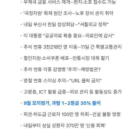
우체국 금융 서비스 재개···편지·소포 접수도 가능
'국정자원' 화재 원인 조사···노후 장비 관리 취약
내일 부산서 한일 정상회담···"셔틀외교 정착"
이 대통령 "공공의료 확충 중요···의료인에 감사"
추석 연휴 3천218만 명 이동···11일 간 특별교통관리
할인지원·소비쿠폰 배포···전통시장 대목 활기
추석 연휴 각종 감염병 '주의'···예방법은?
명절 연휴 스미싱 주의···"URL 클릭 금지"
고령층, ICT 활용 급증···외모 관리 등 활동성도 증가
9월 모의평가, 과탐 1~2등급 35% 줄어
파견·하도급 근로자 100만 명 하회···건설 불황 영향
내일부터 성실 상환자 370만 명 '신용 회복'