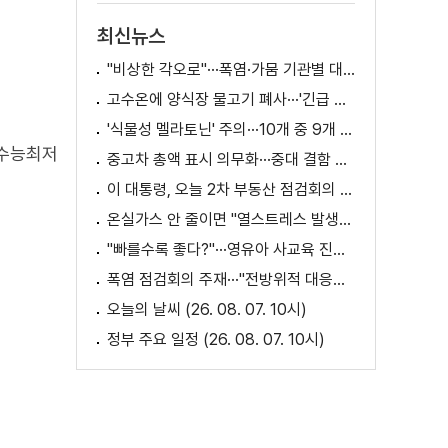
최신뉴스
"비상한 각오로"···폭염·가뭄 기관별 대책은?
고수온에 양식장 물고기 폐사···'긴급 방류' 지원
'식물성 멜라토닌' 주의···10개 중 9개 처방 용량 초과
 수능최저
중고차 총액 표시 의무화···중대 결함 시 '계약 해제'
이 대통령, 오늘 2차 부동산 점검회의 주재
온실가스 안 줄이면 "열스트레스 발생일 29배 증가"
"빠를수록 좋다?"···영유아 사교육 진실과 해법은?
폭염 점검회의 주재···"전방위적 대응체계 가동"
오늘의 날씨 (26. 08. 07. 10시)
정부 주요 일정 (26. 08. 07. 10시)