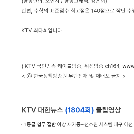
(영상편집: 조현지 / 영상그래픽: 강은희)
한편, 수학의 표준점수 최고점은 140점으로 작년 수
KTV 최다희입니다.
( KTV 국민방송 케이블방송, 위성방송 ch164,
www.
< ⓒ 한국정책방송원 무단전재 및 재배포 금지 >
KTV 대한뉴스
(1804회)
클립영상
1등급 업무 절반 이상 재가동···전소된 시스템 대구 이전