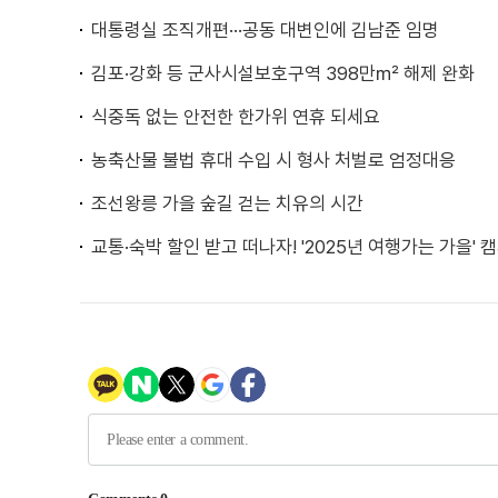
대통령실 조직개편···공동 대변인에 김남준 임명
김포·강화 등 군사시설보호구역 398만㎡ 해제 완화
식중독 없는 안전한 한가위 연휴 되세요
농축산물 불법 휴대 수입 시 형사 처벌로 엄정대응
조선왕릉 가을 숲길 걷는 치유의 시간
교통·숙박 할인 받고 떠나자! '2025년 여행가는 가을' 캠