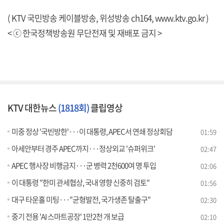
( KTV 국민방송 케이블방송, 위성방송 ch164,
www.ktv.go.kr
)
< ⓒ 한국정책방송원 무단전재 및 재배포 금지 >
KTV 대한뉴스
(1818회)
클립영상
미중 정상 '국빈방한'···이 대통령, APEC서 연쇄 정상회담
01:59
아세안부터 경주 APEC까지···정상외교 '슈퍼위크'
02:47
APEC 행사장 비행금지···군 병력 2천600여 명 투입
02:06
이 대통령 "한미 관세협상, 국내 영향 신중히 검토"
01:56
대구 타운홀 미팅···"균형발전, 국가생존 탈출구"
02:30
중기 전용 'AI 스마트공장' 1만2천 개 보급
02:10