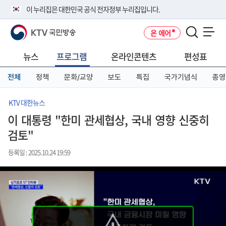
본
메
전
이 누리집은 대한민국 공식 전자정부 누리집입니다.
문
뉴
체
바
바
메
KTV 국민방송
온 에어
로
로
뉴
공식 누리집 주소 확인하기
메뉴 열기
가
가
바
go.kr 주소를 사용하는 누리집은 대한민국 정부기관이 관리하는 누리집입
기
기
로
뉴스
프로그램
온라인콘텐츠
편성표
니다.
가
이밖에 or.kr 또는 .kr등 다른 도메인 주소를 사용하고 있다면 아래 URL에
기
전체
정책
문화/교양
보도
특집
국가기념식
종영
서 도메인 주소를 확인해 보세요
운영중인 공식 누리집보기
KTV 대한뉴스
이 대통령 "한미 관세협상, 국내 영향 신중히
검토"
등록일 : 2025.10.24 19:59