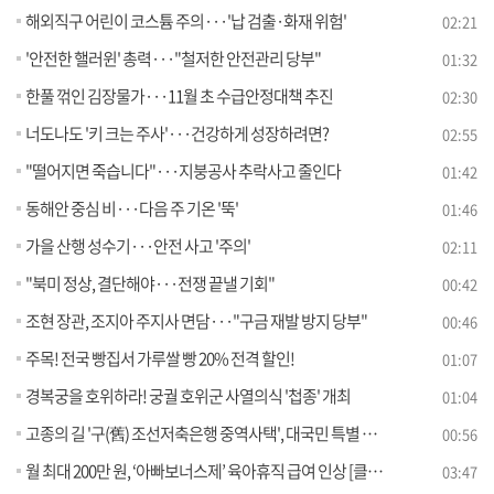
해외직구 어린이 코스튬 주의···'납 검출·화재 위험'
02:21
'안전한 핼러윈' 총력···"철저한 안전관리 당부"
01:32
한풀 꺾인 김장물가···11월 초 수급안정대책 추진
02:30
너도나도 '키 크는 주사'···건강하게 성장하려면?
02:55
"떨어지면 죽습니다"···지붕공사 추락사고 줄인다
01:42
동해안 중심 비···다음 주 기온 '뚝'
01:46
가을 산행 성수기···안전 사고 '주의'
02:11
"북미 정상, 결단해야···전쟁 끝낼 기회"
00:42
조현 장관, 조지아 주지사 면담···"구금 재발 방지 당부"
00:46
주목! 전국 빵집서 가루쌀 빵 20% 전격 할인!
01:07
경복궁을 호위하라! 궁궐 호위군 사열의식 '첩종' 개최
01:04
고종의 길 '구(舊) 조선저축은행 중역사택', 대국민 특별 공개
00:56
월 최대 200만 원, ‘아빠보너스제’ 육아휴직 급여 인상 [클릭K+]
03:47