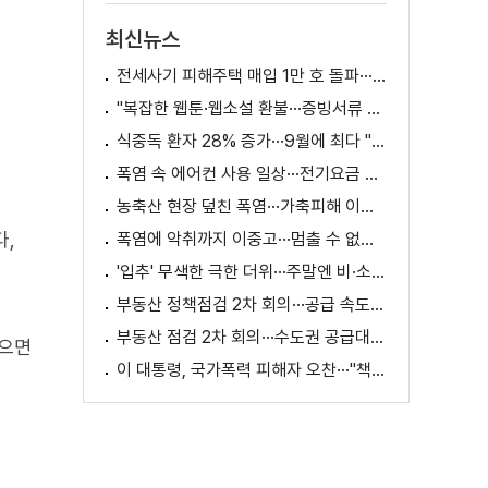
최신뉴스
전세사기 피해주택 매입 1만 호 돌파···피해 지원 속도
"복잡한 웹툰·웹소설 환불···증빙서류 요구까지"
식중독 환자 28% 증가···9월에 최다 "입추 방심 금물"
폭염 속 에어컨 사용 일상···전기요금 줄이려면?
농축산 현장 덮친 폭염···가축피해 이틀 새 28만 마리↑
다,
폭염에 악취까지 이중고···멈출 수 없는 필수노동
'입추' 무색한 극한 더위···주말엔 비·소나기
부동산 정책점검 2차 회의···공급 속도전 본격화하나
부동산 점검 2차 회의···수도권 공급대책 논의
않으면
이 대통령, 국가폭력 피해자 오찬···"책임지고 치유"