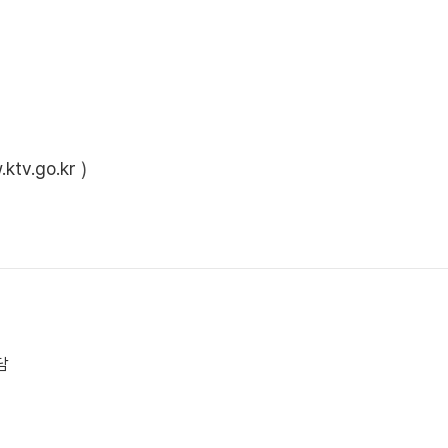
ktv.go.kr
)
담