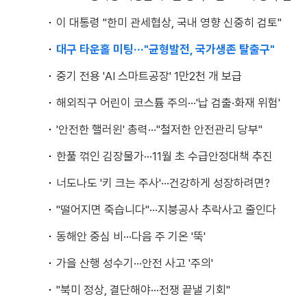
이 대통령 "한미 관세협상, 국내 영향 신중히 검토"
대구 타운홀 미팅···"균형발전, 국가생존 탈출구"
중기 전용 'AI 스마트공장' 1만2천 개 보급
해외직구 어린이 코스튬 주의···'납 검출·화재 위험'
'안전한 핼러윈' 총력···"철저한 안전관리 당부"
한풀 꺾인 김장물가···11월 초 수급안정대책 추진
너도나도 '키 크는 주사'···건강하게 성장하려면?
"떨어지면 죽습니다"···지붕공사 추락사고 줄인다
동해안 중심 비···다음 주 기온 '뚝'
가을 산행 성수기···안전 사고 '주의'
"북미 정상, 결단해야···전쟁 끝낼 기회"