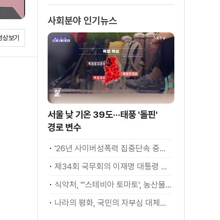
소화
사회분야 인기뉴스
영상보기
서울 낮 기온 39도···태풍 '돌핀'
경로 변수
'26년 사이버성폭력 집중단속 중간성과 발표···향후 추진계획은?
제34회 국무회의 이재명 대통령 모두발언
식약처, "'스테비아 토마토', 농산물 아닌 가공식품"
나라의 평화, 국민의 자부심 대체불가 대한민국 이재명 대통령 모두말씀