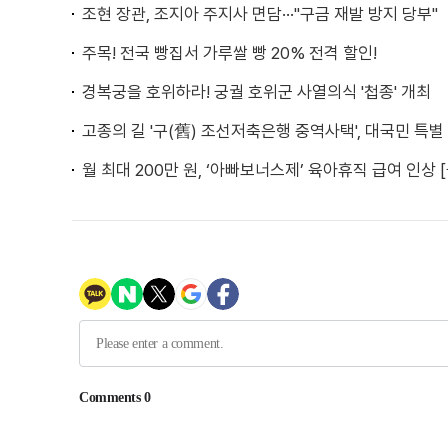
조현 장관, 조지아 주지사 면담···"구금 재발 방지 당부"
주목! 전국 빵집서 가루쌀 빵 20% 전격 할인!
경복궁을 호위하라! 궁궐 호위군 사열의식 '첩종' 개최
고종의 길 '구(舊) 조선저축은행 중역사택', 대국민 특별
월 최대 200만 원, ‘아빠보너스제’ 육아휴직 급여 인상 [