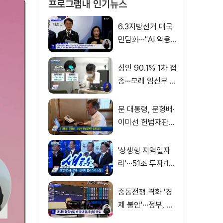
프로그램내 인기뉴스
6.3지방선거 대국
민담화···"AI 악용
가짜뉴스 처벌"
성인 90.1% 1차 접
종···모레 임신부 사
전예약
문 대통령, 문형배·
이미선 헌법재판관
임명 재가
'상생형 지역일자
리'···51조 투자·13
만 명 고용
중동전쟁 격화 '경
제 불안'···정부, 금
융·수출입 영향 최