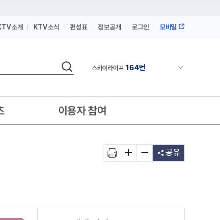
KTV소개
KTV소식
편성표
정보공개
로그인
모바일
164번
스카이라이프
64번
IPTV(KT, SKB, LGU+)
검색
164번
채널안내 펼쳐
스카이라이프
64번
IPTV(KT, SKB, LGU+)
164번
스카이라이프
츠
이용자 참여
공유