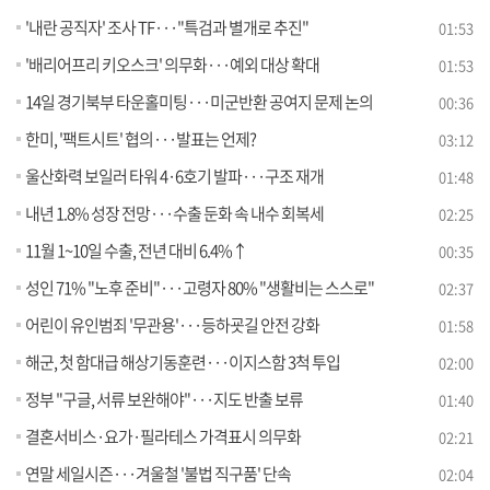
'내란 공직자' 조사 TF···"특검과 별개로 추진"
01:53
'배리어프리 키오스크' 의무화···예외 대상 확대
01:53
14일 경기북부 타운홀미팅···미군반환 공여지 문제 논의
00:36
한미, '팩트시트' 협의···발표는 언제?
03:12
울산화력 보일러 타워 4·6호기 발파···구조 재개
01:48
내년 1.8% 성장 전망···수출 둔화 속 내수 회복세
02:25
11월 1~10일 수출, 전년 대비 6.4%↑
00:35
성인 71% "노후 준비"···고령자 80% "생활비는 스스로"
02:37
어린이 유인범죄 '무관용'···등하굣길 안전 강화
01:58
해군, 첫 함대급 해상기동훈련···이지스함 3척 투입
02:00
정부 "구글, 서류 보완해야"···지도 반출 보류
01:40
결혼서비스·요가·필라테스 가격표시 의무화
02:21
연말 세일시즌···겨울철 '불법 직구품' 단속
02:04