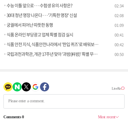
수능 이틀 앞으로···수험생 유의 사항은?
02:34
30대 청년 명장 나온다···'기특한 명장' 신설
02:08
궁궐에서 피어난 따뜻한 동행
01:09
식품 온라인 부당광고 업체 특별 점검 실시
00:41
식품 안전 지식, 식품안전나라에서 '한입 퀴즈'로 배워보세요
00:42
국립과천과학관, 개관 17주년 맞아 '과밤(科밤)' 특별 무료 야간 개관
00:50