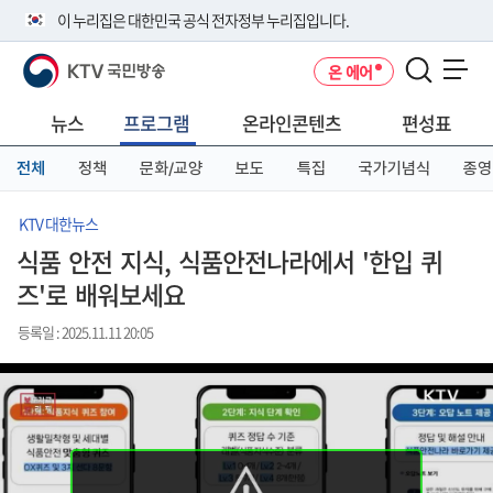
본
메
전
이 누리집은 대한민국 공식 전자정부 누리집입니다.
문
뉴
체
바
바
메
KTV 국민방송
온 에어
로
로
뉴
공식 누리집 주소 확인하기
메뉴 열기
가
가
바
go.kr 주소를 사용하는 누리집은 대한민국 정부기관이 관리하는 누리집입
기
기
로
뉴스
프로그램
온라인콘텐츠
편성표
니다.
가
이밖에 or.kr 또는 .kr등 다른 도메인 주소를 사용하고 있다면 아래 URL에
기
전체
정책
문화/교양
보도
특집
국가기념식
종영
서 도메인 주소를 확인해 보세요
운영중인 공식 누리집보기
KTV 대한뉴스
식품 안전 지식, 식품안전나라에서 '한입 퀴
즈'로 배워보세요
등록일 : 2025.11.11 20:05