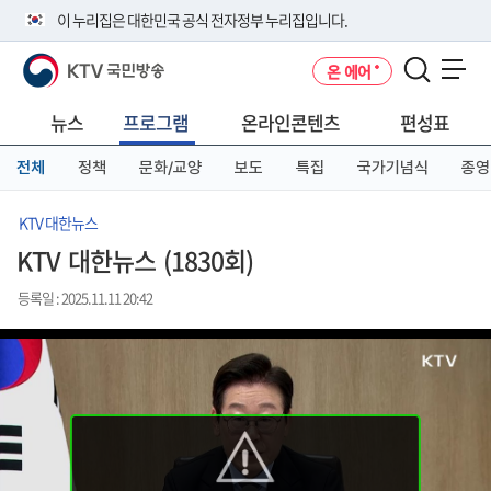
본
메
전
이 누리집은 대한민국 공식 전자정부 누리집입니다.
문
뉴
체
바
바
메
KTV 국민방송
온 에어
로
로
뉴
공식 누리집 주소 확인하기
메뉴 열기
가
가
바
go.kr 주소를 사용하는 누리집은 대한민국 정부기관이 관리하는 누리집입
기
기
로
뉴스
프로그램
온라인콘텐츠
편성표
니다.
가
이밖에 or.kr 또는 .kr등 다른 도메인 주소를 사용하고 있다면 아래 URL에
기
전체
정책
문화/교양
보도
특집
국가기념식
종영
서 도메인 주소를 확인해 보세요
운영중인 공식 누리집보기
KTV 대한뉴스
KTV 대한뉴스 (1830회)
등록일 : 2025.11.11 20:42