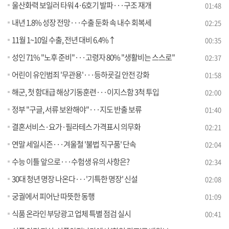
울산화력 보일러 타워 4·6호기 발파···구조 재개
01:48
내년 1.8% 성장 전망···수출 둔화 속 내수 회복세
02:25
11월 1~10일 수출, 전년 대비 6.4%↑
00:35
성인 71% "노후 준비"···고령자 80% "생활비는 스스로"
02:37
어린이 유인범죄 '무관용'···등하굣길 안전 강화
01:58
해군, 첫 함대급 해상기동훈련···이지스함 3척 투입
02:00
정부 "구글, 서류 보완해야"···지도 반출 보류
01:40
결혼서비스·요가·필라테스 가격표시 의무화
02:21
연말 세일시즌···겨울철 '불법 직구품' 단속
02:04
수능 이틀 앞으로···수험생 유의 사항은?
02:34
30대 청년 명장 나온다···'기특한 명장' 신설
02:08
궁궐에서 피어난 따뜻한 동행
01:09
식품 온라인 부당광고 업체 특별 점검 실시
00:41