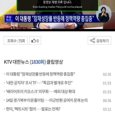
조회수 : 75회
0
공유하기
KTV 대한뉴스
(1830회)
클립영상
이 대통령 "잠재성장률 반등에 정책역량 총집중"
02:35
'내란 공직자' 조사 TF···"특검과 별개로 추진"
01:53
'배리어프리 키오스크' 의무화···예외 대상 확대
01:53
14일 경기북부 타운홀미팅···미군반환 공여지 문제 논의
00:36
한미, '팩트시트' 협의···발표는 언제?
03:12