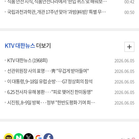
식품 안전 지식, 식품안전나라에서 '한입 퀴즈'로 배워보세요
00:42
국립과천과학관, 개관 17주년 맞아 '과밤(科밤)' 특별 무료 야간 개관
00:50
KTV 대한뉴스
더보기
KTV 대한뉴스 (1968회)
2026.06.05
선관위원장 사의 표명···靑 "무겁게 받아들여"
2026.06.05
이 대통령, 9~18일 유럽 순방···G7 정상회의 참석
2026.06.05
6.25 전사자 유해 봉환···"피로 맺어진 한미동맹"
2026.06.05
시진핑, 8~9일 방북···정부 "한반도평화 기여 희망"
2026.06.05