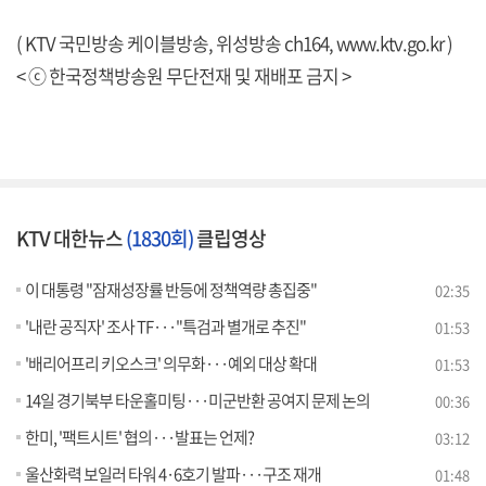
( KTV 국민방송 케이블방송, 위성방송 ch164,
www.ktv.go.kr
)
< ⓒ 한국정책방송원 무단전재 및 재배포 금지 >
KTV 대한뉴스
(1830회)
클립영상
이 대통령 "잠재성장률 반등에 정책역량 총집중"
02:35
'내란 공직자' 조사 TF···"특검과 별개로 추진"
01:53
'배리어프리 키오스크' 의무화···예외 대상 확대
01:53
14일 경기북부 타운홀미팅···미군반환 공여지 문제 논의
00:36
한미, '팩트시트' 협의···발표는 언제?
03:12
울산화력 보일러 타워 4·6호기 발파···구조 재개
01:48