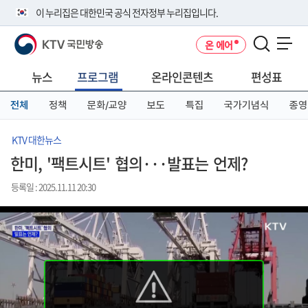
본
메
전
이 누리집은 대한민국 공식 전자정부 누리집입니다.
문
뉴
체
바
바
메
KTV 국민방송
온 에어
로
로
뉴
공식 누리집 주소 확인하기
메뉴 열기
가
가
바
go.kr 주소를 사용하는 누리집은 대한민국 정부기관이 관리하는 누리집입
기
기
로
뉴스
프로그램
온라인콘텐츠
편성표
니다.
가
이밖에 or.kr 또는 .kr등 다른 도메인 주소를 사용하고 있다면 아래 URL에
기
전체
정책
문화/교양
보도
특집
국가기념식
종영
서 도메인 주소를 확인해 보세요
운영중인 공식 누리집보기
KTV 대한뉴스
한미, '팩트시트' 협의···발표는 언제?
등록일 : 2025.11.11 20:30