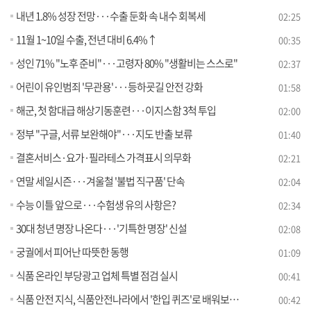
내년 1.8% 성장 전망···수출 둔화 속 내수 회복세
02:25
11월 1~10일 수출, 전년 대비 6.4%↑
00:35
성인 71% "노후 준비"···고령자 80% "생활비는 스스로"
02:37
어린이 유인범죄 '무관용'···등하굣길 안전 강화
01:58
해군, 첫 함대급 해상기동훈련···이지스함 3척 투입
02:00
정부 "구글, 서류 보완해야"···지도 반출 보류
01:40
결혼서비스·요가·필라테스 가격표시 의무화
02:21
연말 세일시즌···겨울철 '불법 직구품' 단속
02:04
수능 이틀 앞으로···수험생 유의 사항은?
02:34
30대 청년 명장 나온다···'기특한 명장' 신설
02:08
궁궐에서 피어난 따뜻한 동행
01:09
식품 온라인 부당광고 업체 특별 점검 실시
00:41
식품 안전 지식, 식품안전나라에서 '한입 퀴즈'로 배워보세요
00:42