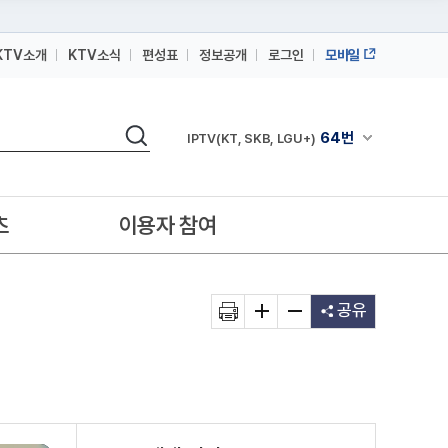
KTV소개
KTV소식
편성표
정보공개
로그인
모바일
164번
스카이라이프
검색
64번
채널안내 펼쳐
IPTV(KT, SKB, LGU+)
164번
스카이라이프
64번
IPTV(KT, SKB, LGU+)
츠
이용자 참여
164번
스카이라이프
공유