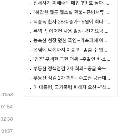
전세사기 피해주택 매입 1만 호 돌파···피해 지원 속도
"복잡한 웹툰·웹소설 환불···증빙서류 요구까지"
식중독 환자 28% 증가···9월에 최다 "입추 방심 금물"
폭염 속 에어컨 사용 일상···전기요금 줄이려면?
농축산 현장 덮친 폭염···가축피해 이틀 새 28만 마리↑
폭염에 악취까지 이중고···멈출 수 없는 필수노동
'입추' 무색한 극한 더위···주말엔 비·소나기
부동산 정책점검 2차 회의···공급 속도전 본격화하나
부동산 점검 2차 회의···수도권 공급대책 논의
이 대통령, 국가폭력 피해자 오찬···"책임지고 치유"
01:58
01:54
02:38
01:37