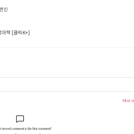
 변신
대책 [클릭K+]