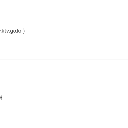
ktv.go.kr
)
화