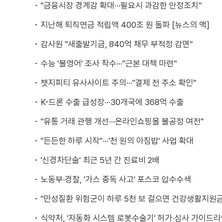
"금융시장 경계감 확대···필요시 과감한 안정조치"
지난해 퇴직연금 적립액 400조 원 돌파 [뉴스의 맥]
감사원 "새출발기금, 840억 채무 부적정 감면"
수능 '불영어' 조사 착수···"근본 대책 마련"
챗지피티 유사사이트 주의···"결제 전 주소 확인"
K-드론 수출 급성장···30개국에 368억 수출
"유통 거래 관행 개선···온라인쇼핑몰 불공정 여전"
"든든한 하루 시작"···'천 원의 아침밥' 사업 확대
'신경차단술' 최근 5년 간 진료비 2배
노동부·경찰, '가스 중독 사고' 포스코 압수수색
"만성질환 위험군이 하루 5천 보 걸으면 건강생활지원금 
식약처, '자동화 시스템 로봇수술기' 허가·심사 가이드라