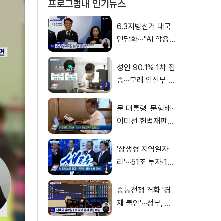
프로그램내 인기뉴스
6.3지방선거 대국
민담화···"AI 악용
가짜뉴스 처벌"
성인 90.1% 1차 접
종···모레 임신부 사
전예약
문 대통령, 문형배·
이미선 헌법재판관
임명 재가
'상생형 지역일자
리'···51조 투자·13
만 명 고용
중동전쟁 격화 '경
제 불안'···정부, 금
융·수출입 영향 최