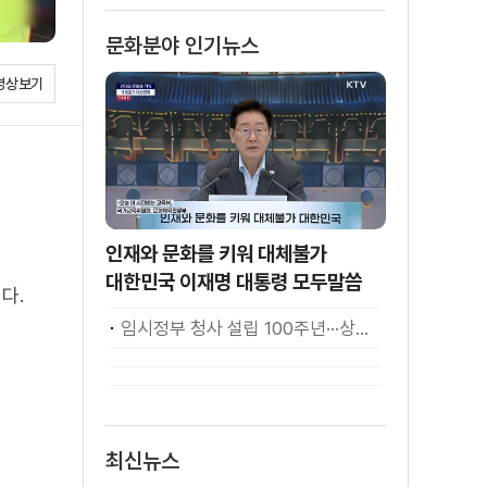
소화
문화분야 인기뉴스
영상보기
인재와 문화를 키워 대체불가
대한민국 이재명 대통령 모두말씀
다.
임시정부 청사 설립 100주년···상하이서 만난 K-컬처! [세계 속 한국]
최신뉴스