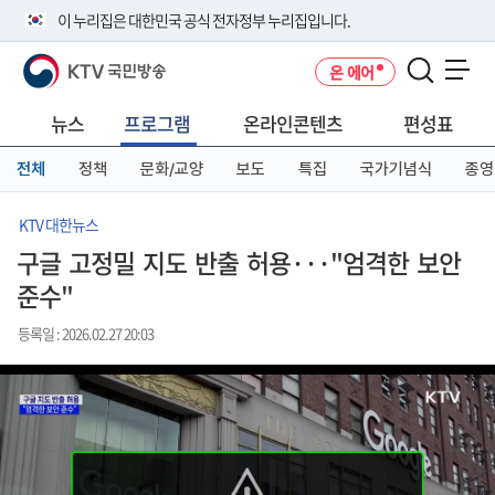
본
메
전
이 누리집은 대한민국 공식 전자정부 누리집입니다.
문
뉴
체
바
바
메
KTV 국민방송
온 에어
로
로
뉴
공식 누리집 주소 확인하기
메뉴 열기
가
가
바
go.kr 주소를 사용하는 누리집은 대한민국 정부기관이 관리하는 누리집입
기
기
로
뉴스
프로그램
온라인콘텐츠
편성표
니다.
가
이밖에 or.kr 또는 .kr등 다른 도메인 주소를 사용하고 있다면 아래 URL에
기
전체
정책
문화/교양
보도
특집
국가기념식
종영
서 도메인 주소를 확인해 보세요
운영중인 공식 누리집보기
KTV 대한뉴스
구글 고정밀 지도 반출 허용···"엄격한 보안
준수"
등록일 : 2026.02.27 20:03