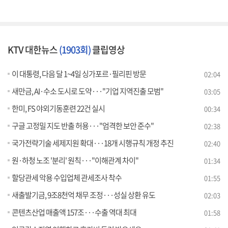
KTV 대한뉴스
(1903회)
클립영상
이 대통령, 다음 달 1~4일 싱가포르·필리핀 방문
02:04
새만금, AI·수소 도시로 도약···"기업 지역진출 모범"
03:05
한미, FS 야외기동훈련 22건 실시
00:34
구글 고정밀 지도 반출 허용···"엄격한 보안 준수"
02:38
국가전략기술 세제지원 확대···18개 시행규칙 개정 추진
02:40
원·하청 노조 '분리' 원칙···"이해관계 차이"
01:34
할당관세 악용 수입업체 관세조사 착수
01:55
새출발기금, 9조8천억 채무 조정···성실 상환 유도
02:03
콘텐츠산업 매출액 157조···수출 역대 최대
01:58