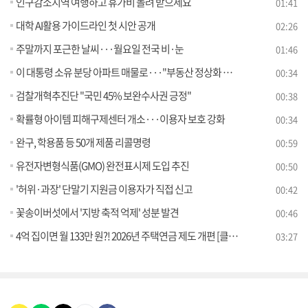
인구감소지역 여행하고 휴가비 돌려 받으세요
01:41
대학 AI활용 가이드라인 첫 시안 공개
02:26
주말까지 포근한 날씨···월요일 전국 비·눈
01:46
이 대통령 소유 분당 아파트 매물로···"부동산 정상화 의지"
00:34
검찰개혁추진단 "국민 45% 보완수사권 긍정"
00:38
확률형 아이템 피해구제센터 개소···이용자 보호 강화
00:34
완구, 학용품 등 50개 제품 리콜명령
00:59
유전자변형식품(GMO) 완전표시제 도입 추진
00:50
'허위·과장' 단말기 지원금 이용자가 직접 신고
00:42
꽃송이버섯에서 '지방 축적 억제' 성분 발견
00:46
4억 집이면 월 133만 원?! 2026년 주택연금 제도 개편 [클릭K+]
03:27