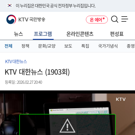
본
메
전
이 누리집은 대한민국 공식 전자정부 누리집입니다.
문
뉴
체
바
바
메
KTV 국민방송
온 에어
로
로
뉴
공식 누리집 주소 확인하기
메뉴 열기
가
가
바
go.kr 주소를 사용하는 누리집은 대한민국 정부기관이 관리하는 누리집입
기
기
로
뉴스
프로그램
온라인콘텐츠
편성표
니다.
가
이밖에 or.kr 또는 .kr등 다른 도메인 주소를 사용하고 있다면 아래 URL에
기
전체
정책
문화/교양
보도
특집
국가기념식
종영
서 도메인 주소를 확인해 보세요
운영중인 공식 누리집보기
KTV 대한뉴스
KTV 대한뉴스 (1903회)
등록일 : 2026.02.27 20:40