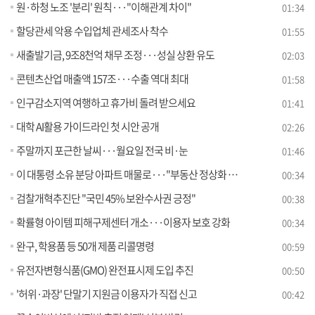
원·하청 노조 '분리' 원칙···"이해관계 차이"
01:34
할당관세 악용 수입업체 관세조사 착수
01:55
새출발기금, 9조8천억 채무 조정···성실 상환 유도
02:03
콘텐츠산업 매출액 157조···수출 역대 최대
01:58
인구감소지역 여행하고 휴가비 돌려 받으세요
01:41
대학 AI활용 가이드라인 첫 시안 공개
02:26
주말까지 포근한 날씨···월요일 전국 비·눈
01:46
이 대통령 소유 분당 아파트 매물로···"부동산 정상화 의지"
00:34
검찰개혁추진단 "국민 45% 보완수사권 긍정"
00:38
확률형 아이템 피해구제센터 개소···이용자 보호 강화
00:34
완구, 학용품 등 50개 제품 리콜명령
00:59
유전자변형식품(GMO) 완전표시제 도입 추진
00:50
'허위·과장' 단말기 지원금 이용자가 직접 신고
00:42