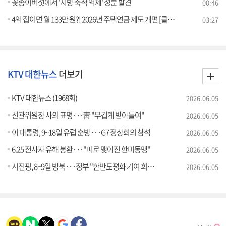
꽃송이버섯에서 '지방 축적 억제' 성분 발견
00:46
4억 집이면 월 133만 원?! 2026년 주택연금 제도 개편 [클릭K+]
03:27
KTV 대한뉴스
더보기
KTV 대한뉴스 (1968회)
2026.06.05
선관위원장 사의 표명···靑 "무겁게 받아들여"
2026.06.05
이 대통령, 9~18일 유럽 순방···G7 정상회의 참석
2026.06.05
6.25 전사자 유해 봉환···"피로 맺어진 한미동맹"
2026.06.05
시진핑, 8~9일 방북···정부 "한반도평화 기여 희망"
2026.06.05