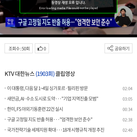
조회수 : 50회
0
공유하기
KTV 대한뉴스
(1903회)
클립영상
이 대통령, 다음 달 1~4일 싱가포르·필리핀 방문
02:04
새만금, AI·수소 도시로 도약···"기업 지역진출 모범"
03:05
한미, FS 야외기동훈련 22건 실시
00:34
구글 고정밀 지도 반출 허용···"엄격한 보안 준수"
02:38
국가전략기술 세제지원 확대···18개 시행규칙 개정 추진
02:40