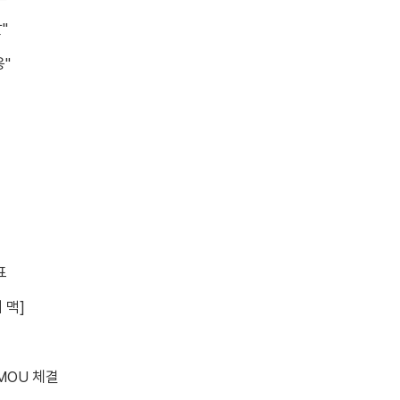
"
응"
표
 맥]
MOU 체결