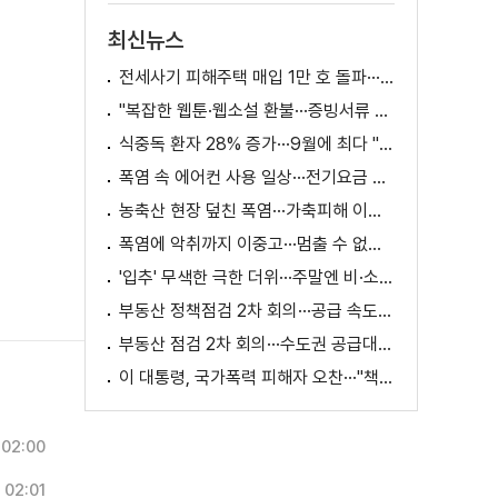
최신뉴스
전세사기 피해주택 매입 1만 호 돌파···피해 지원 속도
"복잡한 웹툰·웹소설 환불···증빙서류 요구까지"
식중독 환자 28% 증가···9월에 최다 "입추 방심 금물"
폭염 속 에어컨 사용 일상···전기요금 줄이려면?
농축산 현장 덮친 폭염···가축피해 이틀 새 28만 마리↑
폭염에 악취까지 이중고···멈출 수 없는 필수노동
'입추' 무색한 극한 더위···주말엔 비·소나기
부동산 정책점검 2차 회의···공급 속도전 본격화하나
부동산 점검 2차 회의···수도권 공급대책 논의
이 대통령, 국가폭력 피해자 오찬···"책임지고 치유"
02:00
02:01