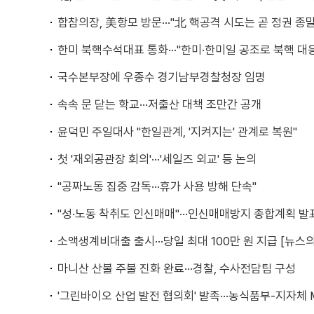
합참의장, 美항모 방문···"北 핵공격 시도는 곧 정권 종말
한미 북핵수석대표 통화···"한미·한미일 공조로 북핵 대
국수본부장에 우종수 경기남부경찰청장 임명
속속 문 닫는 학교···저출산 대책 조만간 공개
윤덕민 주일대사 "한일관계, '지켜지는' 관계로 복원"
첫 '재외공관장 회의'···'세일즈 외교' 등 논의
"공짜노동 집중 감독···휴가 사용 방해 단속"
"성·노동 착취도 인신매매"···인신매매방지 종합계획 발
소액생계비대출 출시···당일 최대 100만 원 지급 [뉴스의
마니산 산불 주불 진화 완료···경찰, 수사전담팀 구성
'그린바이오 산업 발전 협의회' 발족···농식품부-지자체 