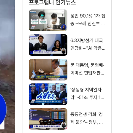
프로그램내 인기뉴스
성인 90.1% 1차 접
종···모레 임신부 사
전예약
6.3지방선거 대국
민담화···"AI 악용
가짜뉴스 처벌"
문 대통령, 문형배·
이미선 헌법재판관
임명 재가
'상생형 지역일자
리'···51조 투자·13
만 명 고용
중동전쟁 격화 '경
제 불안'···정부, 금
융·수출입 영향 최