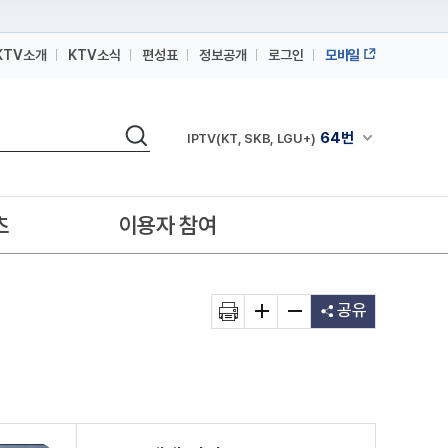
KTV소개
KTV소식
편성표
정보공개
로그인
모바일
164번
스카이라이프
검색
64번
채널안내 펼쳐
IPTV(KT, SKB, LGU+)
164번
스카이라이프
64번
IPTV(KT, SKB, LGU+)
츠
이용자 참여
164번
스카이라이프
공유