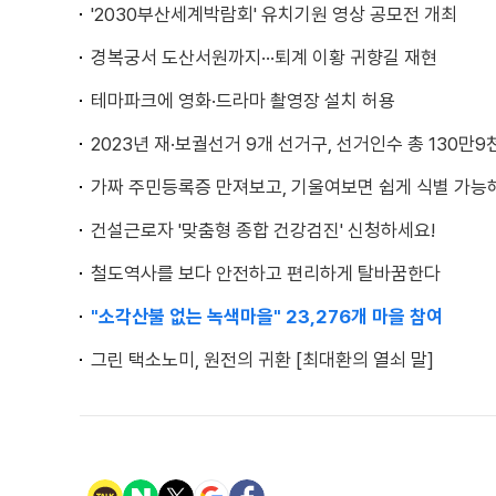
'2030부산세계박람회' 유치기원 영상 공모전 개최
경복궁서 도산서원까지···퇴계 이황 귀향길 재현
테마파크에 영화·드라마 촬영장 설치 허용
2023년 재·보궐선거 9개 선거구, 선거인수 총 130만9
가짜 주민등록증 만져보고, 기울여보면 쉽게 식별 가능
건설근로자 '맞춤형 종합 건강검진' 신청하세요!
철도역사를 보다 안전하고 편리하게 탈바꿈한다
"소각산불 없는 녹색마을" 23,276개 마을 참여
그린 택소노미, 원전의 귀환 [최대환의 열쇠 말]