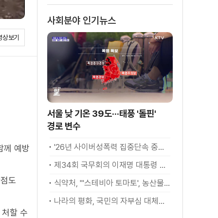
소화
사회분야 인기뉴스
영상보기
서울 낮 기온 39도···태풍 '돌핀'
경로 변수
'26년 사이버성폭력 집중단속 중간성과 발표···향후 추진계획은?
함께 예방
제34회 국무회의 이재명 대통령 모두발언
산점도
식약처, "'스테비아 토마토', 농산물 아닌 가공식품"
나라의 평화, 국민의 자부심 대체불가 대한민국 이재명 대통령 모두말씀
 처할 수