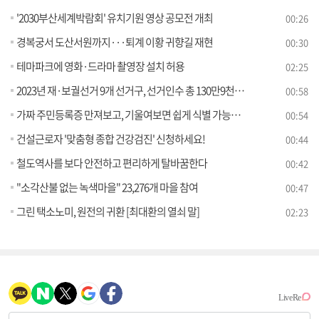
'2030부산세계박람회' 유치기원 영상 공모전 개최
00:26
경복궁서 도산서원까지···퇴계 이황 귀향길 재현
00:30
테마파크에 영화·드라마 촬영장 설치 허용
02:25
2023년 재·보궐선거 9개 선거구, 선거인수 총 130만9천677명
00:58
가짜 주민등록증 만져보고, 기울여보면 쉽게 식별 가능해요
00:54
건설근로자 '맞춤형 종합 건강검진' 신청하세요!
00:44
철도역사를 보다 안전하고 편리하게 탈바꿈한다
00:42
"소각산불 없는 녹색마을" 23,276개 마을 참여
00:47
그린 택소노미, 원전의 귀환 [최대환의 열쇠 말]
02:23