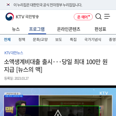
본
메
전
이 누리집은 대한민국 공식 전자정부 누리집입니다.
문
뉴
체
바
바
메
KTV 국민방송
온 에어
로
로
뉴
공식 누리집 주소 확인하기
메뉴 열기
가
가
바
go.kr 주소를 사용하는 누리집은 대한민국 정부기관이 관리하는 누리집입
기
기
로
뉴스
프로그램
온라인콘텐츠
편성표
니다.
가
이밖에 or.kr 또는 .kr등 다른 도메인 주소를 사용하고 있다면 아래 URL에
기
전체
정책
문화/교양
보도
특집
국가기념식
종영
서 도메인 주소를 확인해 보세요
운영중인 공식 누리집보기
KTV 대한뉴스
소액생계비대출 출시···당일 최대 100만 원
지급 [뉴스의 맥]
등록일 : 2023.03.27