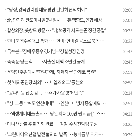
"당정, 양곡관리법 대응 방안 긴밀히 협의 해야"
02:00
北, 단거리 탄도미사일 2발 발사···美 핵항모, 연합 해상훈련
02:01
합참의장, 美항모 방문···"北 핵공격 시도는 곧 정권 종말"
00:35
한미 북핵수석대표 통화···"한미·한미일 공조로 북핵 대응"
00:33
국수본부장에 우종수 경기남부경찰청장 임명
01:43
속속 문 닫는 학교···저출산 대책 조만간 공개
02:45
윤덕민 주일대사 "한일관계, '지켜지는' 관계로 복원"
02:59
첫 '재외공관장 회의'···'세일즈 외교' 등 논의
02:58
"공짜노동 집중 감독···휴가 사용 방해 단속"
02:14
"성·노동 착취도 인신매매"···인신매매방지 종합계획 발표
02:51
소액생계비대출 출시···당일 최대 100만 원 지급 [뉴스의 맥]
04:22
마니산 산불 주불 진화 완료···경찰, 수사전담팀 구성
00:25
'그린바이오 산업 발전 협의회' 발족···농식품부-지자체 MOU 체결
00:39