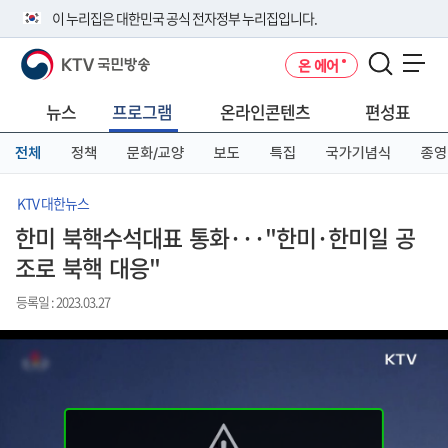
본
메
전
이 누리집은 대한민국 공식 전자정부 누리집입니다.
문
뉴
체
바
바
메
KTV 국민방송
온 에어
로
로
뉴
공식 누리집 주소 확인하기
메뉴 열기
가
가
바
go.kr 주소를 사용하는 누리집은 대한민국 정부기관이 관리하는 누리집입
기
기
로
뉴스
프로그램
온라인콘텐츠
편성표
니다.
가
이밖에 or.kr 또는 .kr등 다른 도메인 주소를 사용하고 있다면 아래 URL에
기
전체
정책
문화/교양
보도
특집
국가기념식
종영
서 도메인 주소를 확인해 보세요
운영중인 공식 누리집보기
KTV 대한뉴스
한미 북핵수석대표 통화···"한미·한미일 공
조로 북핵 대응"
등록일 : 2023.03.27