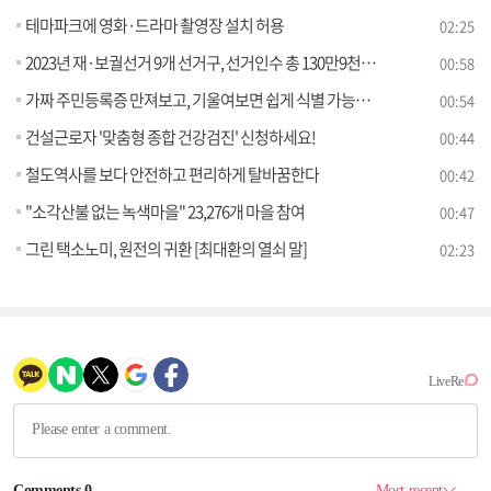
테마파크에 영화·드라마 촬영장 설치 허용
02:25
2023년 재·보궐선거 9개 선거구, 선거인수 총 130만9천677명
00:58
가짜 주민등록증 만져보고, 기울여보면 쉽게 식별 가능해요
00:54
건설근로자 '맞춤형 종합 건강검진' 신청하세요!
00:44
철도역사를 보다 안전하고 편리하게 탈바꿈한다
00:42
"소각산불 없는 녹색마을" 23,276개 마을 참여
00:47
그린 택소노미, 원전의 귀환 [최대환의 열쇠 말]
02:23