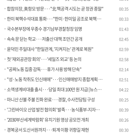
합참의장, 美항모 방문···"北 핵공격 시도는 곧 정권 종말"
00:35
한미 북핵수석대표 통화···"한미·한미일 공조로 북핵 대응"
00:33
국수본부장에 우종수 경기남부경찰청장 임명
01:43
속속 문 닫는 학교···저출산 대책 조만간 공개
02:45
윤덕민 주일대사 "한일관계, '지켜지는' 관계로 복원"
02:59
첫 '재외공관장 회의'···'세일즈 외교' 등 논의
02:58
"공짜노동 집중 감독···휴가 사용 방해 단속"
02:14
"성·노동 착취도 인신매매"···인신매매방지 종합계획 발표
02:51
소액생계비대출 출시···당일 최대 100만 원 지급 [뉴스의 맥]
04:22
마니산 산불 주불 진화 완료···경찰, 수사전담팀 구성
00:25
'그린바이오 산업 발전 협의회' 발족···농식품부-지자체 MOU 체결
00:39
'2030부산세계박람회' 유치기원 영상 공모전 개최
00:26
경복궁서 도산서원까지···퇴계 이황 귀향길 재현
00:30