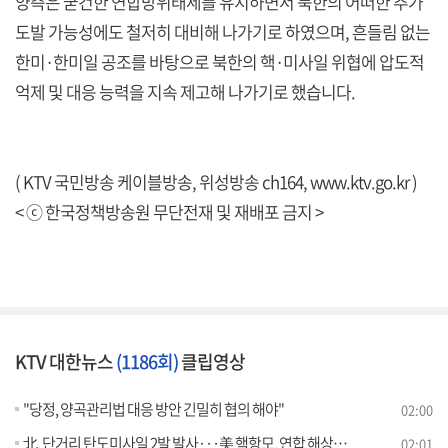
양측은 굳건한 연합방위태세를 유지하면서 북한의 어떠한 추가
도발 가능성에도 철저히 대비해 나가기로 하였으며, 흔들림 없는
한미·한미일 공조를 바탕으로 북한의 핵·미사일 위협에 압도적
억제 및 대응 능력을 지속 제고해 나가기로 했습니다.
( KTV 국민방송 케이블방송, 위성방송 ch164,
www.ktv.go.kr
)
< ⓒ 한국정책방송원 무단전재 및 재배포 금지 >
KTV 대한뉴스
(1186회)
클립영상
"당정, 양곡관리법 대응 방안 긴밀히 협의 해야"
02:00
北, 단거리 탄도미사일 2발 발사···美 핵항모, 연합 해상훈련
02:01