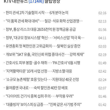
KTV 대한뉴스
(1714회)
클립영상
한미 관세 2차 기술협의 시작···6개 분야 논의
02:16
"미 품목 관세 확대 대비"···철강·석유 화학 산업경쟁력 강화
02:13
정부, 통상 리스크 대응 28조6천억 원 정책금융 공급
01:56
정부, '대규모 정보시스템' 혁신···'서비스산업' 적극 육성 [뉴스의 맥]
04:11
유엔총회 첫 북한인권 고위급회의···탈북민 실상 증언
02:03
개보위 "SKT 유출, 국민신뢰 위협 중대사건···강력 제재"
02:19
간호사도 피부 봉합·골수 채취···'PA 간호사' 6월 시행
01:49
'지역활력타운' 10개 사업 선정···지방소멸 대응
02:42
'소규모 농촌체험' 호응 잇는다···지원대상 40곳 선정
02:24
올여름엔 국내로···숙박 할인권 40만 장 배포
02:07
"다이어트 건기식 중복 섭취 주의···부작용 우려"
01:46
'대출빙자' 보이스피싱 급증···"진짜 같은 사기범 주의"
01:42