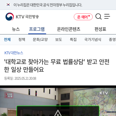
본
메
전
이 누리집은 대한민국 공식 전자정부 누리집입니다.
문
뉴
체
바
바
메
KTV 국민방송
온 에어
로
로
뉴
공식 누리집 주소 확인하기
메뉴 열기
가
가
바
go.kr 주소를 사용하는 누리집은 대한민국 정부기관이 관리하는 누리집입
기
기
로
뉴스
프로그램
온라인콘텐츠
편성표
니다.
가
이밖에 or.kr 또는 .kr등 다른 도메인 주소를 사용하고 있다면 아래 URL에
기
전체
정책
문화/교양
보도
특집
국가기념식
종영
서 도메인 주소를 확인해 보세요
운영중인 공식 누리집보기
KTV 대한뉴스
'대학교로 찾아가는 무료 법률상담' 받고 안전
한 일상 만들어요
등록일 : 2025.05.21 20:08